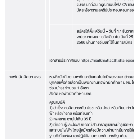
งมจธ.มาก่อน กรุณาแนบไฟล์ CV และปร
บัตรหรือทรานสคริปประกอบตอนกรอกข้อ
สมัครได้ตั้งแต่วันนี้ – วันที่ 17 ธันวาคม
จะประกาศผลการคัดเลือกใน วันที่ 25 ธ
2566 ผ่านทางอีเมลที่ใช้ในการสมัคร
เอกสารประกาศแนบ
https://mailkmuttacth.sharepoint
หอพักนักศึกษา มจธ.
หอพักนักศึกษามหาวิทยาลัยเทคโนโลยีพระจอมเกล้าธนบุรี 
บุคคลเพื่อคัดเลือกเป็นพนักงานหอพักนักศึกษา มจธ. ในตำ
ซ่อมบำรุง จำนวน 1 อัตรา
สังกัด หอพักนักศึกษา มจธ.
คุณสมบัติ
1) สำเร็จการศึกษาระดับ ปวช. หรือ ปวส. หรือเทียบเท่า ในส
ฟ้า หรือช่างกล หรือเทียบเท่า
2) เพศชาย อายุไม่เกิน 35 ปี
3) มีความรู้และประสบการณ์ สามารถดูแลและบำรุงรักษา ร
และระบบไฟฟ้า โดยผู้สมัครต้องมีความชำนาญในการใช้เครื่
ฐานที่เกี่ยวข้อง และปฏิบัติงานตามหลักการที่ถูกต้อง