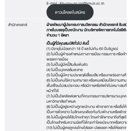
E-mail :
Khuanruan.jan@kmutt.ac.th
ดาวน์โหลดใบสมัคร
สำนักเคเอกซ์
ฝ่ายพัฒนาผู้ประกอบการนวัตกรรม สำนักเคเอกซ์ รับสมัค
ภายในบรรจุเป็นพนักงาน นักบริหารจัดการเทคโนโลยีเชิงธุร
จำนวน 1 อัตรา
เป็นผู้ที่มีคุณสมบัติทั่วไป ดังนี้
(1) มีอายุไม่น้อยกว่า 18 ปี และไม่เกิน 60 ปีบริบูรณ์
(2) ไม่เป็นผู้ดำรงตำแหน่งทางการเมือง กรรมการ หรือเจ้าหน้
พรรคการเมือง
(3) ไม่เป็นผู้มีหนี้สินล้นพ้นตัว
(4) ไม่เป็นบุคคลล้มละลาย
(5) ไม่เป็นผู้มีความประพฤติเสื่อมเสีย หรือบกพร่องทางศีล
(6) ไม่เป็นคนไร้ความสามารถ หรือคนเสมือนไร้ความสามารถ
ฟั่นเฟือนไม่สมประกอบ หรือมีกายหรือจิตใจไม่เหมาะสมที่จะป
หน้าที่ได้
(7) ไม่เป็นโรคติดต่อตามที่คณะกรรมการบริหารงานบุคคลข
มหาวิทยาลัยกำหนด
(8) ไม่เป็นผู้อยู่ระหว่างถูกพนักงาน พักราชการ หรือสั่งให้ห
เป็นการชั่วคราว ในลักษณะเดียวกันกับพักงานหรือพักราช
(9) ไม่เป็นผู้เคยได้รับโทษจำคุก โทษคำพิพากษาถึงที่สุดให้จำ
เป็นโทษสำหรับความผิดที่ได้กระทำโดยประมาทหรือความผิ
(10) ไม่เป็นผู้เคยถูกลงโทษไล่ออก ปลดออก หรือให้ออกจา