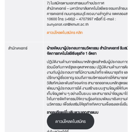
7) ใบสมัครตามเอกสารแนบท้ายประกาศ
สำนักเคเอกซ์ – มหาวิทยาลัยเทคโนโลยีพระจอมเกล้าธนบุรี
คารเคเอกซ์ ถนนกรุงธนบุรี แขวงบางลำภูล่าง เขตคลองสาน
10600 โทร: (+66)2 – 4707997 หรือที่ E-mail :
aunyanat.rat@kmutt.ac.th
ดาวน์โหลดใบสมัคร คลิก
สำนักเคเอกซ์
ฝ่ายพัฒนาผู้ประกอบการนวัตกรรม สำนักเคเอกซ์ รับสมัคร
จัดการเทคโนโลยีเชิงธุรกิจ 1 อัตรา
ปฏิบัติงานด้านการพัฒนาหลักสูตรสำหรับผู้ประกอบการ ส
ร่วมมือกับภาครัฐและอุตสาหกรรม ปฏิบัติงานด้านการติดต
งานกับผู้ประกอบการที่มีความสนใจที่จะพัฒนาธุรกิจ และเป็
ปรึกษาผู้เชี่ยวชาญ รวมถึงการบริหารองค์กรให้สามารถดำ
วิสัยทัศน์และพันธกิจองค์กร สามารถออกแบบหลักสูตรและงาน
พัฒนาผู้ประกอบการได้ งานสร้างระบบฐานข้อมูลให้กับหน่ว
เก็บข้อมูลต่าง ๆ อย่างเป็นระบบ และสามารถนำข้อมูลมาใช้ใ
ใจในการจัดกิจกรรมให้ความรู้องค์รวมพัฒนาเชิงความคิด 
นวัตกรรม เพื่อส่งเสริมให้ธุรกิจเกิดความแข็งแรงและยั่งยืน
รายละเอียดเพิ่มเติมตามเอกสารแนบ
ดาวน์โหลดใบสมัคร