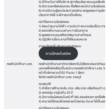
4) มีทักษะในการให้บริการ สุภาเรียบร้อย และมนุษยสัมพันธ์ด
5) มีความละเอียดรอบคอบ ซื่อสัตย์ และมีความรับผิดชอบ
6) หากมีความรู้และประสบการณ์สามารถดูแลและบำรุงรักษาร
ปรับอากาศได้ จะพิจารณาเป็นพิเศษ
หน้าที่และความรับผิดชอบ
1) ซ่อมบำรุงงานไฟฟ้า-งานประปา และงานซ่อมอื่นๆ ภายใ
2) ตรวจเช็คงานระบบต่างๆ ภายในอาคาร
3) ดูแลและควบคุมสต๊อกวัสดุงานช่างทั้งหมด
4) ปฏิบัติงานอื่นๆ ตามที่ได้รับมอบหมาย
รายละเอียดเพิ่มเติมตามเอกสารแนบ
ดาวน์โหลดใบสมัคร
หอพักนักศึกษา มจธ.
หอพักนักศึกษามหาวิทยาลัยเทคโนโลยีพระจอมเกล้าธนบุรี 
บุคคลเพื่อคัดเลือกเป็นพนักงานหอพักนักศึกษา มจธ. ในตำแ
หน้าที่บริหารงานทั่วไป จำนวน 1 อัตรา
สังกัด หอพักนักศึกษา มจธ. ราชบุรี
คุณสมบัติ
1) สำเร็จการศึกษาระดับ ปวช. หรือ ปวส. หรือเทียบเท่า ทุก
2) เพศหญิง อายุไม่เกิน 35 ปี
3) มีความรับผิดชอบในหน้าที่ ขยัน ตรงต่อเวลา และซื่อสัตย์
4) สามารถใช้คอมพิวเตอร์ และโปรแกรม Excel ได้เป็นอย่างด
หน้าที่และความรับผิดชอบ