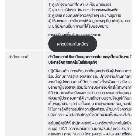
1) ดูแลห้องพักนักศึกษา และห้องพักรับรอง
2) ดูแลการ Check-in/ out, ทำการจองห้องพัก
3) ดูแลและควบคุมสต๊อกวัสดุต่างๆ และงานธุรการ
4) ให้ความช่วยเหลือ การให้ข้อมูลต่างๆ ที่ลูกค้าต้องการ
5) ปฏิบัติงานอื่นๆ ตามที่ได้รับมอบหมาย
รายละเอียดเพิ่มเติมตามเอกสารแนบ
ดาวน์โหลดใบสมัคร
สำนักเคเอกซ์
สำนักเคเอกซ์ รับสมัครบุคคลภายในบรรจุเป็นพนักงาน ในต
บริหารจัดการเทคโนโลยีเชิงธุรกิจ
ปฏิบัติงานด้านการพัฒนาหลักสูตรสำหรับผู้ประกอบการ ส
ร่วมมือกับภาครัฐและอุตสาหกรรม ปฏิบัติงานด้านการติดต
งานกับผู้ประกอบการที่มีความสนใจที่จะพัฒนาธุรกิจ และเป็
ปรึกษาผู้เชี่ยวชาญ รวมถึงการบริหารองค์กรให้สามารถดำ
วิสัยทัศน์และพันธกิจองค์กร สามารถออกแบบหลักสูตรและงาน
พัฒนาผู้ประกอบการได้ งานสร้างระบบฐานข้อมูลให้กับหน่ว
เก็บข้อมูลต่าง ๆ อย่างเป็นระบบ และสามารถนำข้อมูลมาใช้ใ
ใจในการจัดกิจกรรมให้ความรู้องค์รวมพัฒนาเชิงความคิด 
นวัตกรรม เพื่อส่งเสริมให้ธุรกิจเกิดความแข็งแรงและยั่งยืน
ส่งใบสมัครได้ที่ สำนักเคเอกซ์ – มหาวิทยาลัยเทคโนโลยีพร
ธนบุรี 110/1 อาคารเคเอกซ์ ถนนกรุงธนบุรี แขวงบางลำภูล่
คลองสาน กทม. 10600 โทร: (+66)2 – 4707997 หรือส่งใบสม