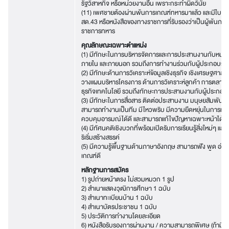
รัฐวิสาหกิจ หรือหน่วยงานอื่น เพราะกระทำผิดวินัย
(11) เพศชายต้องผ่านพ้นการเกณฑ์ทหารมาแล้ว และมีใบ สด
สด.43 หรือหนังสือของทางราชการที่รับรองว่าเป็นผู้พ้นภาร
ราชการทหาร
คุณลักษณะเฉพาะตำแหน่ง
(1) มีทักษะในการบริหารจัดการและการประสานงานกับหน่ว
ภายใน และภายนอก รวมถึงการทำงานร่วมกับผู้ประกอบก
(2) มีทักษะด้านการวิเคราะห์ข้อมูลเชิงธุรกิจ เชิงเศรษฐศาสต
วางแผนบริหารโครงการ ด้านการวิเคราะห์ลูกค้า การตลาด 
ธุรกิจเทคโนโลยี รวมถึงทักษะการประสานงานกับผู้ประกอ
(3) มีทักษะในการสื่อสาร ติดต่อประสานงาน มนุษยสัมพันธ์ด
สามารถทำงานเป็นทีม มีไหวพริบ มีความยืดหยุ่นในการทำ
ควบคุมอารมณ์ได้ดี และสามารถแก้ไขปัญหาเฉพาะหน้าได้ดี
(4) มีทัศนคติเชิงบวกที่พร้อมเปิดรับการเรียนรู้สิ่งใหม่ๆ แล
ริเริ่มสร้างสรรค์
(5) มีความรู้พื้นฐานด้านภาษาอังกฤษ สามารถฟัง พูด อ่าน เ
เกณฑ์ดี
หลักฐานการสมัคร
1) รูปถ่ายหน้าตรง ไม่สวมหมวก 1 รูป
2) สำเนาแสดงวุฒิการศึกษา 1 ฉบับ
3) สำเนาทะเบียนบ้าน 1 ฉบับ
4) สำเนาบัตรประชาชน 1 ฉบับ
5) ประวัติการทำงานโดยละเอียด
6) หนังสือรับรองการผ่านงาน / ความสามารถพิเศษ (ถ้ามี)