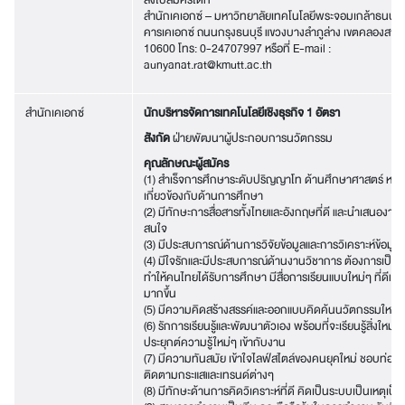
ส่งใบสมัครได้ที่
สำนักเคเอกซ์ – มหาวิทยาลัยเทคโนโลยีพระจอมเกล้าธนบุรี
คารเคเอกซ์ ถนนกรุงธนบุรี แขวงบางลำภูล่าง เขตคลองสาน
10600 โทร: 0-24707997 หรือที่ E-mail :
aunyanat.rat@kmutt.ac.th
สำนักเคเอกซ์
นักบริหารจัดการเทคโนโลยีเชิงธุรกิจ 1 อัตรา
สังกัด
ฝ่ายพัฒนาผู้ประกอบการนวัตกรรม
คุณลักษณะผู้สมัคร
(1) สำเร็จการศึกษาระดับปริญญาโท ด้านศึกษาศาสตร์ หรื
เกี่ยวข้องกับด้านการศึกษา
(2) มีทักษะการสื่อสารทั้งไทยและอังกฤษที่ดี และนำเสนองานไ
สนใจ
(3) มีประสบการณ์ด้านการวิจัยข้อมูลและการวิเคราะห์ข้อมูล
(4) มีใจรักและมีประสบการณ์ด้านงานวิชาการ ต้องการเป็นส่ว
ทำให้คนไทยได้รับการศึกษา มีสื่อการเรียนแบบใหม่ๆ ที่ดีแ
มากขึ้น
(5) มีความคิดสร้างสรรค์และออกแบบคิดค้นนวัตกรรมใหม่ๆ
(6) รักการเรียนรู้และพัฒนาตัวเอง พร้อมที่จะเรียนรู้สิ่งใหม่ๆ
ประยุกต์ความรู้ใหม่ๆ เข้ากับงาน
(7) มีความทันสมัย เข้าใจไลฟ์สไตล์ของคนยุคใหม่ ชอบท่องโล
ติดตามกระแสและเทรนด์ต่างๆ
(8) มีทักษะด้านการคิดวิเคราะห์ที่ดี คิดเป็นระบบเป็นเหตุเป็