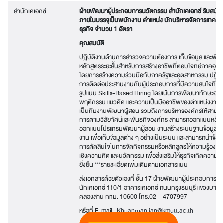
สำนักเคเอกซ์
ฝ่ายพัฒนาผู้ประกอบการนวัตกรรม สำนักเคเอกซ์ รับสมัค
ภายในบรรจุเป็นพนักงาน ตำแหน่ง นักบริหารจัดการเทคโนโล
ธุรกิจ จำนวน 1 อัตรา
คุณสมบัติ
ปฏิบัติงานด้านการสำรวจความต้องการ เก็บข้อมูล และพั
หลักสูตรระยะสั้นสำหรับการสร้างอาชีพที่ตอบโจทย์ภาคอุ
โดยการสร้างความร่วมมือกับภาครัฐและอุตสาหกรรม ปฏิบั
การติดต่อประสานงานกับผู้ประกอบการที่มีความสนใจที่จะ
รูปแบบ Skills-Based Hiring โดยเน้นการพัฒนาทักษะอา
พฤติกรรม แนวคิด และความเป็นมืออาชีพของตำแหน่งงานนั
เป็นทีมงานพัฒนาผู้สอน รวมถึงการบริหารองค์กรให้สามา
การตามวิสัยทัศน์และพันธกิจองค์กร สามารถออกแบบหลัก
ออกแบบโปรแกรมพัฒนาผู้สอน งานสร้างระบบฐานข้อมูลให้
งาน เพื่อเก็บข้อมูลต่าง ๆ อย่างเป็นระบบ และสามารถนำข้อม
การตัดสินใจในการจัดกิจกรรมหรือหลักสูตรให้ความรู้องค
เชิงความคิด และนวัตกรรม เพื่อส่งเสริมให้ธุรกิจเกิดความแข
ยั่งยืน ***รายละเอียดเพิ่มเติมตามเอกสารแนบ
ส่งเอกสารด้วยตัวเองที่ ชั้น 17 ฝ่ายพัฒนาผู้ประกอบการน
นักเคเอกซ์ 110/1 อาคารเคเอกซ์ ถนนกรุงธนบุรี แขวงบางลำ
คลองสาน กทม. 10600 โทร:02 – 4707997
หรือที่ E-mail :
Khuanruan.jan@kmutt.ac.th