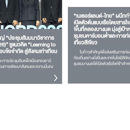
“เนเธอร์แลนด์-ไทย” ผนึกกำ
เปิดตัวต้นแบบเรือโดยสารไ
พื้นที่คลองบางมด มุ่งสู่เป้
ชุมชนคาร์บอนต่ำและการท่
หญ่ “ประชุมสัมมนาวิชาการ
เที่ยวสีเขียว
26)” ชูแนวคิด “Learning to
ข้อจำกัด สู่สังคมเท่าเทียม
ในก้าวสำคัญเพื่อส่งเสริมการท่องเ
ท้องถิ่นอย่างยั่งยืนและเทคโนโลยีสีเขี
ละการประชุมอิมแพ็คเมืองทองธานี
ชุมชนบางมดได้เปิดตัวเรือไฟฟ้าสำห
รวงการพัฒนาสังคมและความมั่นคง
สัญจรในคลองอย่างเป็นทางการในวั