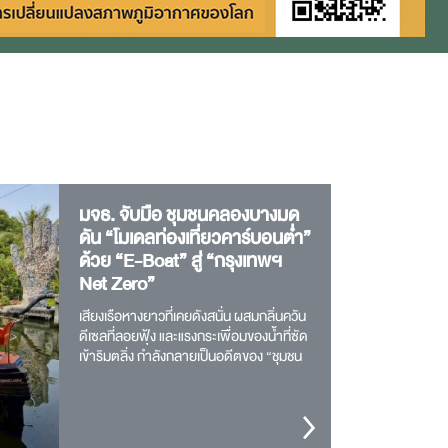
มจธ. จับมือ ชุมชนคลองบางมด
ดัน “โมเดลท่องเที่ยวคาร์บอนต่ำ”
ด้วย “E-Boat” สู่ “กรุงเทพฯ
Net Zero”
เสียงเรือหางยาวที่เคยดังสนั่น ผสมกลิ่นควัน
ดีเซลที่ลอยฟุ้ง และแรงกระเพื่อมของน้ำที่ซัด
เข้าริมตลิ่ง กำลังกลายเป็นอดีตของ “ชุมชน
คลองบางมด” ในพื้นที่เขตทุ่งครุและ
บางขุนเทียน กรุงเทพมหานคร เมื่อชาวบ้าน
ในพื…