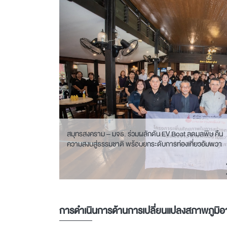
สมุทรสงคราม – มจธ. ร่วมผลักดัน EV Boat ลดมลพิษ คืน
ความสงบสู่ธรรมชาติ พร้อมยกระดับการท่องเที่ยวอัมพวา
การดำเนินการด้านการเปลี่ยนแปลงสภาพภูมิ