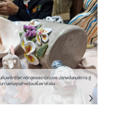
ั้นดินพลิกชีวิต! หลักสูตรเซรามิก มจธ.ปลุกพลังคนพิการ สู่
ส้นทางแห่งคุณค่าพร้อมพึ่งพาตัวเอง