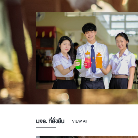
มจธ. ที่ยั่งยืน
VIEW All