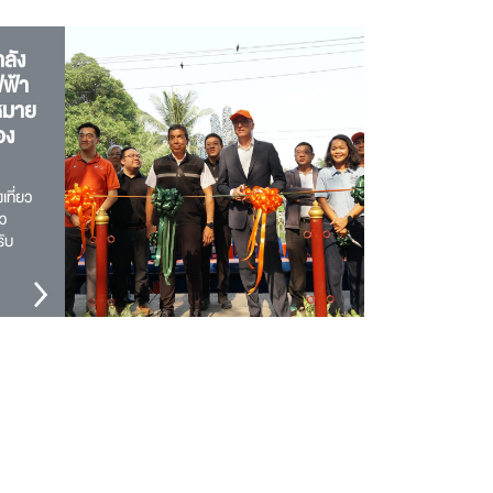
ลัง
ฟฟ้า
าหมาย
อง
ที่ยว
ยว
รับ
นนี…