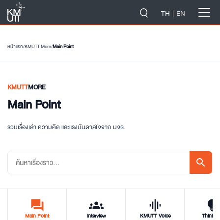
-->
TH
EN
หน้าแรก
/
KMUTT More
/
Main Point
KMUTT
MORE
Main Point
รวมเรื่องเล่า ความคิด และแรงบันดาลใจจาก มจธ.
search
forum
groups
graphic_eq
tips_and_updat
Main Point
Interview
KMUTT Voice
Think T