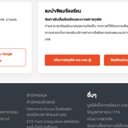
แนะนำ/ติชม/ร้องเรียน
 มจธ. (บางมด)
ช่องทางรับเรื่องร้องเรียนและเบาะแสการทุจริต
ท่านสามารถร้องเรียน/เสนอความคิดเห็น จากการที่ได้รับความเดือ
ความสะดวกในการขอรับบริการต่างๆ หรือต้องการเสนอแนะแนวทา
มจธ.
ใน Google
แจ้งเบาะแสทุจริต ของ มจธ.
ร้องเรียนผ่า
s
อื่นๆ
สำนักหอสมุด
สำนักคอมพิวเตอร์
มูลนิธิเพื่อการพัฒนา มจธ
Heliconia House โรงแรมและ
อุตสาหกรรม
ข้อมูลสาธารณะ/ ITA
เซอร์วิส อพาร์ทเมนท์ มจธ.
คราะห์
แจ้งเบาะแสทุจริต
ETS Tech Integration (แหล่งรวม
ช่องทางสื่อสารทางอิเล็กทร
เทคโนโลยีการศึกษา)