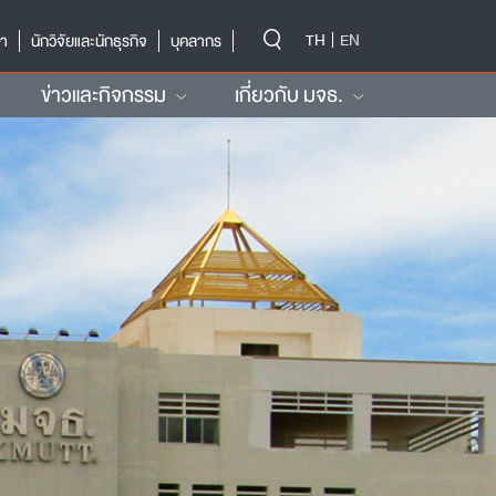
-->
TH
EN
ษา
นักวิจัยและนักธุรกิจ
บุคลากร
ข่าวและกิจกรรม
เกี่ยวกับ มจธ.