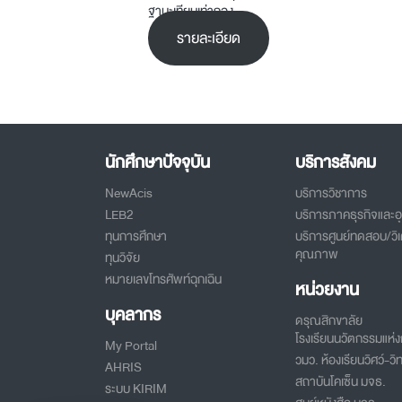
ฐานะเทียบเท่ากอง
รายละเอียด
นักศึกษาปัจจุบัน
บริการสังคม
NewAcis
บริการวิชาการ
LEB2
บริการภาคธุรกิจและ
ทุนการศึกษา
บริการศูนย์ทดสอบ/วิเ
คุณภาพ
ทุนวิจัย
หมายเลขโทรศัพท์ฉุกเฉิน
หน่วยงาน
บุคลากร
ดรุณสิกขาลัย
โรงเรียนนวัตกรรมแห่งก
My Portal
วมว. ห้องเรียนวิศว์-วิท
AHRIS
สถาบันโคเซ็น มจธ.
ระบบ KIRIM