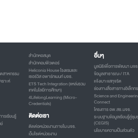
อื่นๆ
สำนักหอสมุด
สำนักคอมพิวเตอร์
มูลนิธิเพื่อการพัฒนา มจธ
Heliconia House โรงแรมและ
อุตสาหกรรม
ข้อมูลสาธารณะ/ ITA
เซอร์วิส อพาร์ทเมนท์ มจธ.
คราะห์
แจ้งเบาะแสทุจริต
ETS Tech Integration (แหล่งรวม
ช่องทางสื่อสารทางอิเล็กทร
เทคโนโลยีการศึกษา)
Science and Engineeri
4LifelongLearning (Micro-
Connect
Credentials)
โครงการ อพ.สธ.มจธ.
ติดต่อเรา
ารเรียนรู้
ระบบฐานข้อมูลเรียนรู้คู่ชุม
(CEGIS)
ย์
ติดต่อหน่วยงานภายใน มจธ.
นโยบายความเป็นส่วนตัว
เว็บไซต์หน่วยงาน