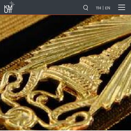
-->
TH
EN