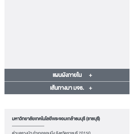
แผนผังภายใน
เส้นทางมา มจธ.
มหาวิทยาลัยเทคโนโลยีพระจอมเกล้าธนบุรี (ราชบุรี)
ตำบลรางบัว อำเภอจอมบึง จังหวัดราชบุรี 70150