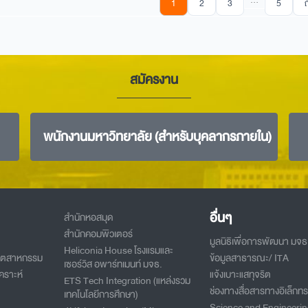
…
1
2
3
5
สมัครงาน
พนักงานมหาวิทยาลัย (สำหรับบุคลากรภายใน)
อื่นๆ
สำนักหอสมุด
สำนักคอมพิวเตอร์
มูลนิธิเพื่อการพัฒนา มจธ
Heliconia House โรงแรมและ
อุตสาหกรรม
ข้อมูลสาธารณะ/ ITA
เซอร์วิส อพาร์ทเมนท์ มจธ.
คราะห์
แจ้งเบาะแสทุจริต
ETS Tech Integration (แหล่งรวม
ช่องทางสื่อสารทางอิเล็กทร
เทคโนโลยีการศึกษา)
Science and Engineeri