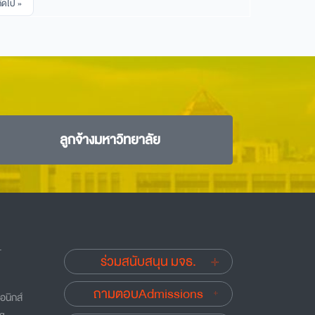
ถัดไป »
ลูกจ้างมหาวิทยาลัย
.
ร่วมสนับสนุน มจธ.
ถามตอบAdmissions
อนิกส์
ng