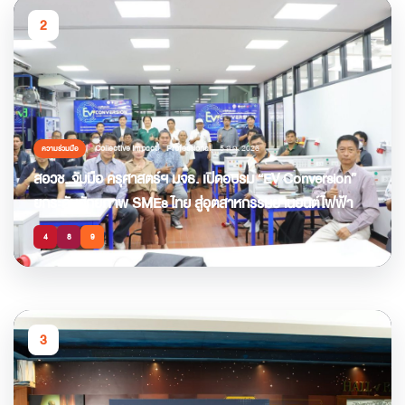
2
Collective Impact
Professional
5 ส.ค. 2026
ความร่วมมือ
สอวช. จับมือ ครุศาสตร์ฯ มจธ. เปิดอบรม “EV Conversion”
ยกระดับศักยภาพ SMEs ไทย สู่อุตสาหกรรมยานยนต์ไฟฟ้า
4
8
9
3