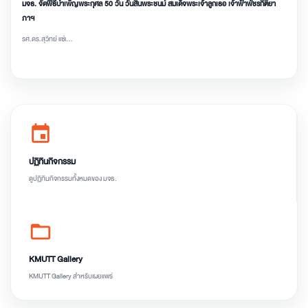
มจธ. จัดพิธีบำเพ็ญพระกุศล 50 วัน วันสิ้นพระชนม์ สมเด็จพระเจ้าลูกเธอ เจ้าฟ้าพัชรกิติยา
ภาฯ
รศ.ดร.สุวิทย์ แซ่เ...
event
ปฏิทินกิจกรรม
ดูปฏิทินกิจกรรมทั้งหมดของ มจธ.
folder_open
KMUTT Gallery
KMUTT Gallery สำหรับเผยแพร่