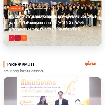
Pioneer
Professional
26 ก.ค. 2026
ความร่วมมือ
สาขาวิชาวิทยาการคอมพิวเตอร์ประยุกต์-มัลติมีเดีย มจธ.จัดพิธี
ลงนามบันทึกข้อตกลงความร่วมมือ (MOU) ด้าน Work-
Integrated Learning กับสถานประกอบการ 21 แห่ง
1
4
9
ดูทั้งหมด
→
Pride @ KMUTT
ความภาคภูมิใจของมหาวิทยาลัย