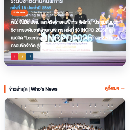
Collective Impact
Integrity
24 ก.ค. 2026
SDGs News
พม. จับมือ มจธ. และเครือข่ายคนพิการ จัดใหญ่ “ประชุมสัมมนา
วิชาการระดับชาติด้านคนพิการ ครั้งที่ 18 (NCPD 2026)” ชู
แนวคิด “Learning to Earning” ปั้นนวัตกรรมสร้างอาชีพ ทลาย
กรอบข้อจำกัด สู่สังคมเท่าเทียม
1
2
17
ดูทั้งหมด
→
ข่าวล่าสุด | Who’s News