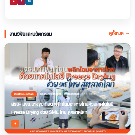
4
8
16
ดูทั้งหมด
→
งานวิจัยและนวัตกรรม
Collective Impact
Professional
3 ส.ค. 2026
งานวิจัยและนวัตกรรม
สรบ- มจธ.บางขุนเทียน พลิกโฉมอาหารไทยด้วยเทคโนโลยี
Freeze Drying ช่วย SME ไทย สู่ตลาดโลก
9