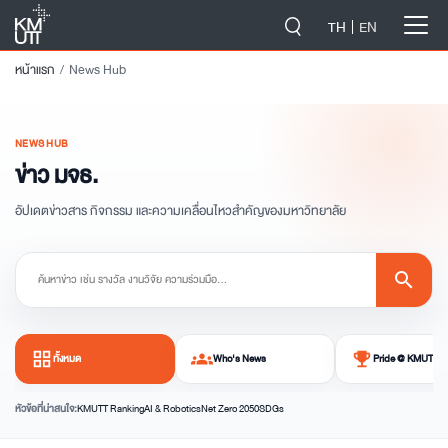
-->
TH
EN
หน้าแรก
News Hub
NEWS HUB
ข่าว มจธ.
อัปเดตข่าวสาร กิจกรรม และความเคลื่อนไหวสำคัญของมหาวิทยาลัย
search
grid_view
groups
emoji_events
ทั้งหมด
Who's News
Pride @ KMUTT
หัวข้อที่น่าสนใจ:
KMUTT Ranking
AI & Robotics
Net Zero 2050
SDGs