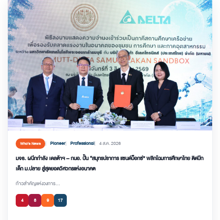
Pioneer
Professional
4 ส.ค. 2026
Who’s News
มจธ. ผนึกกำลัง เดลต้าฯ – กนอ. ปั้น “สมุทรปราการ แซนด์บ็อกซ์” พลิกโฉมการศึกษาไทย ติดปีก
เด็ก ม.ปลาย สู่สุดยอดวิศวกรแห่งอนาคต
ก้าวสำคัญแห่งวงการ...
4
8
9
17