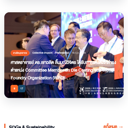
Collective Impact
Professional
16 ก.ค. 2026
รางวัลบุคลากร
ศาสตราจารย์ ดร.เชาวลิต ลิ้มมณีวิจิตร ได้รับการแต่งตั้งให้ดำรง
ตำแหน่ง Committee Member on Die Casting ของ World
Foundry Organization (WFO)
9
17
ดูทั้งหมด
→
SDGs & Sustainability