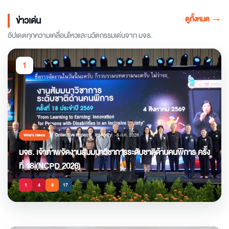
ดูทั้งหมด
→
ข่าวเด่น
อัปเดตทุกความเคลื่อนไหวและนวัตกรรมเด่นจาก มจธ.
1
Collective Impact
Integrity
5 ส.ค. 2026
Who’s News
มจธ. เจ้าภาพจัดงานสัมมนาวิชาการระดับชาติด้านคนพิการ ครั้ง
ที่ 18 (NCPD 2026)
1
4
9
17