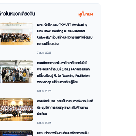
ข่าวในหมวดเดียวกัน
ดูทั้งหมด
มจธ. จัดกิจกรรม “KMUTT Awakening
Risk DNA: Building a Risk-Resilient
University” ร่วมสร้างมหาวิทยาลัยที่พร้อมรับ
ความเปลี่ยนแปลง
7 ส.ค. 2026
คณะวิทยาศาสตร์ มหาวิทยาลัยเทคโนโลยี
พระจอมเกล้าธนบุรี (มจธ.) จัดกิจกรรมแลก
เปลี่ยนเรียนรู้ หัวข้อ “Learning Facilitation
Workshop เปลี่ยนการเรียนรู้ด้วย
6 ส.ค. 2026
คณะวิทย์ มจธ. ร่วมเป็นกรรมการวิพากษ์ เวที
ประชุมวิชาการสวนกุหลาบ เสริมศักยภาพ
นักเรียน
6 ส.ค. 2026
มจธ. เจ้าภาพจัดงานสัมมนาวิชาการระดับ