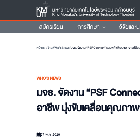
มหาวิทยาลัยเทคโนโลยีพระจอมเกล้าธนบุรี
King Mongkut’s University of Technology Thonburi
สมัครเรียน
การศึกษา
วิจัยและ
หน้าแรก
/
ข่าว
/
Who’s News
/
มจธ. จัดงาน “PSF Connect” รวมพลังพัฒนาอาจารย์มืออาช
WHO’S NEWS
มจธ. จัดงาน “PSF Connec
อาชีพ มุ่งขับเคลื่อนคุณภาพ
27 พ.ค. 2026