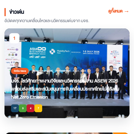
ดูทั้งหมด
→
ข่าวเด่น
อัปเดตทุกความเคลื่อนไหวและนวัตกรรมเด่นจาก มจธ.
1
Collective Impact
Professional
8 ก.ค. 2026
SDGs News
มจธ. โชว์ศักยภาพงานวิจัยและนวัตกรรมในงาน ASEW 2026
พร้อมส่งเสริมและสนับสนุนการขับเคลื่อนประเทศไทยไปสู่สังคม
Net Zero Emission
17
3
4
7