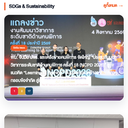
ดูทั้งหมด
→
SDGs & Sustainability
Collective Impact
Integrity
24 ก.ค. 2026
SDGs News
พม. จับมือ มจธ. และเครือข่ายคนพิการ จัดใหญ่ “ประชุมสัมมนา
วิชาการระดับชาติด้านคนพิการ ครั้งที่ 18 (NCPD 2026)” ชู
แนวคิด “Learning to Earning” ปั้นนวัตกรรมสร้างอาชีพ ทลาย
กรอบข้อจำกัด สู่สังคมเท่าเทียม
1
2
17