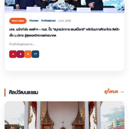
Pioneer
Professional
4 ส.ค. 2026
Who’s News
มจธ. ผนึกกำลัง เดลต้าฯ – กนอ. ปั้น “สมุทรปราการ แซนด์บ็อกซ์” พลิกโฉมการศึกษาไทย ติดปีก
เด็ก ม.ปลาย สู่สุดยอดวิศวกรแห่งอนาคต
ก้าวสำคัญแห่งวงการ...
4
8
9
17
ดูทั้งหมด
→
ศิลปวัฒนธรรม