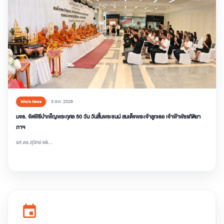
3 ส.ค. 2026
Who’s News
มจธ. จัดพิธีบำเพ็ญพระกุศล 50 วัน วันสิ้นพระชนม์ สมเด็จพระเจ้าลูกเธอ เจ้าฟ้าพัชรกิติยา
ภาฯ
รศ.ดร.สุวิทย์ แซ่เ...
event