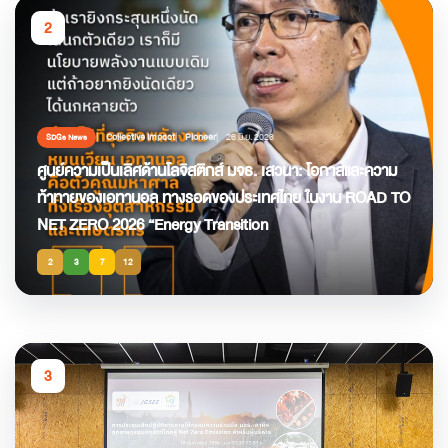
2
Collective Impact
Pioneer
26 มิ.ย. 2026
SDGs News
ศูนย์ความเป็นเลิศด้านโลจิสติกส์ มจธ. เสวนา: โอกาสและความ
ท้าทายของเอทานอล ทางรอดของประเทศไทย ในงาน ROAD TO
NET ZERO 2026 “Energy Transition
2
3
7
12
3