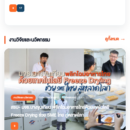
9
17
ดูทั้งหมด
→
งานวิจัยและนวัตกรรม
Collective Impact
Professional
3 ส.ค. 2026
งานวิจัยและนวัตกรรม
สรบ- มจธ.บางขุนเทียน พลิกโฉมอาหารไทยด้วยเทคโนโลยี
Freeze Drying ช่วย SME ไทย สู่ตลาดโลก
9