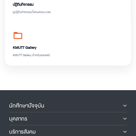
ปฏิทินกิจกรรม
ดูปฏิทินกิจกรรมทั้งหมดของ มจธ.
folder_open
KMUTT Gallery
KMUTT Gallery สำหรับเผยแพร่
นักศึกษาปัจจุบัน
บุคลากร
บริการสังคม