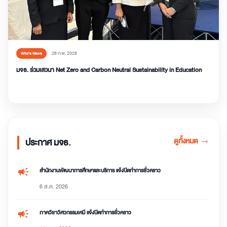
26 ก.พ. 2025
Who’s News
มจธ. ร่วมเสวนา Net Zero and Carbon Neutral Sustainability in Education
ดูทั้งหมด
→
ประกาศ มจธ.
campaign
สำนักงานพัฒนาการศึกษาและบริการ แจ้งปิดทำการชั่วคราว
6 ส.ค. 2026
campaign
ภาควิชาวิศวกรรมเคมี แจ้งปิดทำการชั่วคราว