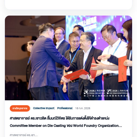
Collective Impact
Professional
16 ก.ค. 2026
รางวัลบุคลากร
ศาสตราจารย์ ดร.เชาวลิต ลิ้มมณีวิจิตร ได้รับการแต่งตั้งให้ดำรงตำแหน่ง
Committee Member on Die Casting ของ World Foundry Organization
(WFO)
ศาสตราจารย์ ดร.เชา...