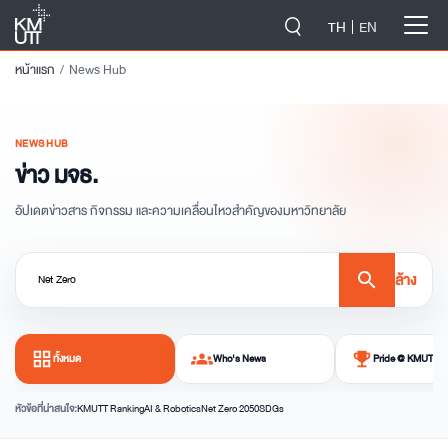
-->
TH
EN
หน้าแรก
News Hub
NEWS HUB
ข่าว มจธ.
อัปเดตข่าวสาร กิจกรรม และความเคลื่อนไหวสำคัญของมหาวิทยาลัย
search
ล้าง
grid_view
groups
emoji_events
ทั้งหมด
Who's News
Pride @ KMUTT
หัวข้อที่น่าสนใจ:
KMUTT Ranking
AI & Robotics
Net Zero 2050
SDGs