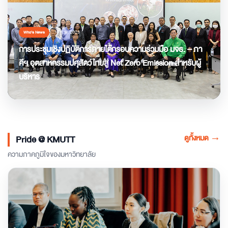
17 ก.พ. 2023
Who’s News
การประชุมเชิงปฏิบัติการภายใต้กรอบความร่วมมือ มจธ. – ภา
คีฯ อุตสาหกรรมปศุสัตว์ไทยสู่ Net Zero Emission สำหรับผู้
บริหาร
ดูทั้งหมด
→
Pride @ KMUTT
ความภาคภูมิใจของมหาวิทยาลัย