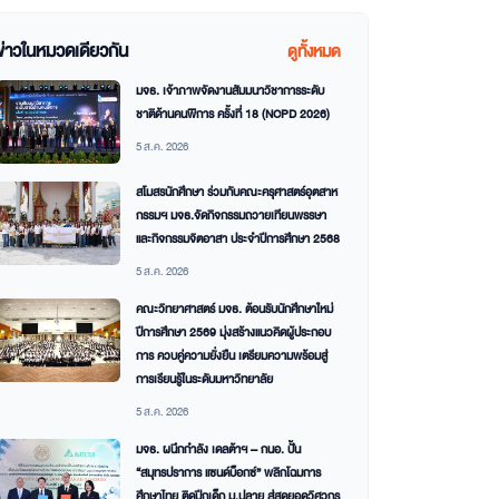
ข่าวในหมวดเดียวกัน
ดูทั้งหมด
มจธ. เจ้าภาพจัดงานสัมมนาวิชาการระดับ
ชาติด้านคนพิการ ครั้งที่ 18 (NCPD 2026)
5 ส.ค. 2026
สโมสรนักศึกษา ร่วมกับคณะครุศาสตร์อุตสาห
กรรมฯ มจธ.จัดกิจกรรมถวายเทียนพรรษา
และกิจกรรมจิตอาสา ประจำปีการศึกษา 2568
5 ส.ค. 2026
คณะวิทยาศาสตร์ มจธ. ต้อนรับนักศึกษาใหม่
ปีการศึกษา 2569 มุ่งสร้างแนวคิดผู้ประกอบ
การ ควบคู่ความยั่งยืน เตรียมความพร้อมสู่
การเรียนรู้ในระดับมหาวิทยาลัย
5 ส.ค. 2026
มจธ. ผนึกกำลัง เดลต้าฯ – กนอ. ปั้น
“สมุทรปราการ แซนด์บ็อกซ์” พลิกโฉมการ
ศึกษาไทย ติดปีกเด็ก ม.ปลาย สู่สุดยอดวิศวกร