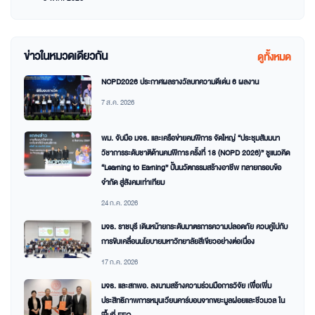
ข่าวในหมวดเดียวกัน
ดูทั้งหมด
NCPD2026 ประกาศผลรางวัลบทความดีเด่น 6 ผลงาน
7 ส.ค. 2026
พม. จับมือ มจธ. และเครือข่ายคนพิการ จัดใหญ่ “ประชุมสัมมนา
วิชาการระดับชาติด้านคนพิการ ครั้งที่ 18 (NCPD 2026)” ชูแนวคิด
“Learning to Earning” ปั้นนวัตกรรมสร้างอาชีพ ทลายกรอบข้อ
จำกัด สู่สังคมเท่าเทียม
24 ก.ค. 2026
มจธ. ราชบุรี เดินหน้ายกระดับมาตรการความปลอดภัย ควบคู่ไปกับ
การขับเคลื่อนนโยบายมหาวิทยาลัยสีเขียวอย่างต่อเนื่อง
17 ก.ค. 2026
มจธ. และสกพอ. ลงนามสร้างความร่วมมือการวิจัย เพื่อเพิ่ม
ประสิทธิภาพการหมุนเวียนคาร์บอนจากขยะมูลฝอยและชีวมวล ใน