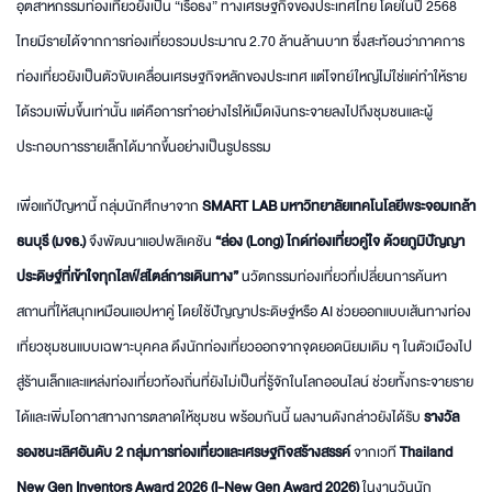
อุตสาหกรรมท่องเที่ยวยังเป็น “เรือธง” ทางเศรษฐกิจของประเทศไทย โดยในปี 2568
ไทยมีรายได้จากการท่องเที่ยวรวมประมาณ 2.70 ล้านล้านบาท ซึ่งสะท้อนว่าภาคการ
ท่องเที่ยวยังเป็นตัวขับเคลื่อนเศรษฐกิจหลักของประเทศ แต่โจทย์ใหญ่ไม่ใช่แค่ทำให้ราย
ได้รวมเพิ่มขึ้นเท่านั้น แต่คือการทำอย่างไรให้เม็ดเงินกระจายลงไปถึงชุมชนและผู้
ประกอบการรายเล็กได้มากขึ้นอย่างเป็นรูปธรรม
เพื่อแก้ปัญหานี้ กลุ่มนักศึกษาจาก
SMART LAB
มหาวิทยาลัยเทคโนโลยีพระจอมเกล้า
ธนบุรี (มจธ.)
จึงพัฒนาแอปพลิเคชัน
“ล่อง (
Long)
ไกด์ท่องเที่ยวคู่ใจ ด้วยภูมิปัญญา
ประดิษฐ์ที่เข้าใจทุกไลฟ์สไตล์การเดินทาง”
นวัตกรรมท่องเที่ยวที่เปลี่ยนการค้นหา
สถานที่ให้สนุกเหมือนแอปหาคู่ โดยใช้ปัญญาประดิษฐ์หรือ AI ช่วยออกแบบเส้นทางท่อง
เที่ยวชุมชนแบบเฉพาะบุคคล ดึงนักท่องเที่ยวออกจากจุดยอดนิยมเดิม ๆ ในตัวเมืองไป
สู่ร้านเล็กและแหล่งท่องเที่ยวท้องถิ่นที่ยังไม่เป็นที่รู้จักในโลกออนไลน์ ช่วยทั้งกระจายราย
ได้และเพิ่มโอกาสทางการตลาดให้ชุมชน พร้อมกันนี้ ผลงานดังกล่าวยังได้รับ
รางวัล
รองชนะเลิศอันดับ 2 กลุ่มการท่องเที่ยวและเศรษฐกิจสร้างสรรค์
จากเวที
Thailand
New Gen Inventors Award
2026 (
I-New Gen Award
2026)
ในงานวันนัก