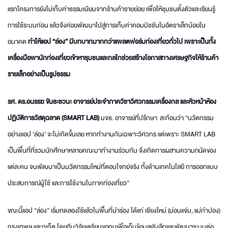
แรกโครงการยังไม่เก็บค่าธรรมเนียมจากร้านค้ารายย่อย เพื่อให้ชุมชนตั้งตัวและเรียนรู้
การใช้ระบบก่อน แล้วจึงค่อยพัฒนาไปสู่การเก็บค่าคอมมิชชันในอัตราเล็กน้อยใน
อนาคต
ทำให้แอป “ล่อง” มีบทบาทมากกว่าแพลตฟอร์มท่องเที่ยวทั่วไป เพราะเป็นทั้ง
เครื่องมือพานักท่องเที่ยวเข้าหาชุมชนและกลไกช่วยสร้างโอกาสทางเศรษฐกิจให้ร้านค้า
รายเล็กอย่างเป็นรูปธรรม
รศ. ดร.อนรรฆ ขันธะชวนะ อาจารย์ประจำภาควิชาวิศวกรรมเครื่องกล และหัวหน้าห้อง
ปฏิบัติการวัสดุฉลาด (
SMART LAB)
มจธ. อาจารย์ที่ปรึกษา สะท้อนว่า “นวัตกรรม
อย่างแอป ‘ล่อง’ จะไม่เกิดขึ้นเลย หากทำงานกันเฉพาะวิศวกร แต่เพราะ SMART LAB
เป็นพื้นที่ที่รวมนักศึกษาหลายคณะมาทำงานร่วมกัน จึงเกิดการผสานความถนัดของ
แต่ละคน จนพัฒนาเป็นนวัตกรรมใหม่ที่ตอบโจทย์จริง ทั้งด้านเทคโนโลยี การออกแบบ
ประสบการณ์ผู้ใช้ และการใช้งานในภาคท่องเที่ยว”
ขณะนี้แอป “ล่อง” เริ่มทดลองใช้แล้วในพื้นที่นำร่อง ได้แก่ เชียงใหม่ (ม่อนแจ่ม, แม่กำปอง)
กรุงเทพฯ และภูเก็ต โดยทีมวิจัยเตรียมขอทุนเพื่อเก็บข้อมูลเชิงลึกและพัฒนาระบบต่อ