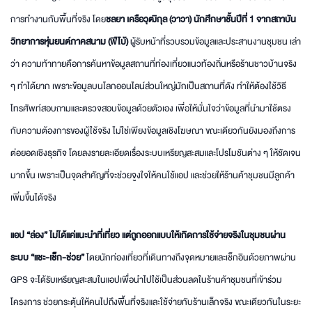
การทำงานกับพื้นที่จริง โดย
ชลยา เครือวุฒิกุล (วาวา) นักศึกษาชั้นปีที่ 1 จากสถาบัน
วิทยาการหุ่นยนต์ภาคสนาม (ฟีโบ้)
ผู้รับหน้าที่รวบรวมข้อมูลและประสานงานชุมชน เล่า
ว่า ความท้าทายคือการค้นหาข้อมูลสถานที่ท่องเที่ยวแนวท้องถิ่นหรือร้านชาวบ้านจริง
ๆ ทำได้ยาก เพราะข้อมูลบนโลกออนไลน์ส่วนใหญ่มักเป็นสถานที่ดัง ทำให้ต้องใช้วิธี
โทรศัพท์สอบถามและตรวจสอบข้อมูลด้วยตัวเอง เพื่อให้มั่นใจว่าข้อมูลที่นำมาใช้ตรง
กับความต้องการของผู้ใช้จริง ไม่ใช่เพียงข้อมูลเชิงโฆษณา ขณะเดียวกันยังมองถึงการ
ต่อยอดเชิงธุรกิจ โดยลงรายละเอียดเรื่องระบบเหรียญสะสมและโปรโมชันต่าง ๆ ให้ชัดเจน
มากขึ้น เพราะเป็นจุดสำคัญที่จะช่วยจูงใจให้คนใช้แอป และช่วยให้ร้านค้าชุมชนมีลูกค้า
เพิ่มขึ้นได้จริง
แอป “ล่อง” ไม่ได้แค่แนะนำที่เที่ยว แต่ถูกออกแบบให้เกิดการใช้จ่ายจริงในชุมชนผ่าน
ระบบ “แชะ-เช็ก-ช่วย”
โดยนักท่องเที่ยวที่เดินทางถึงจุดหมายและเช็กอินด้วยภาพผ่าน
GPS จะได้รับเหรียญสะสมในแอปเพื่อนำไปใช้เป็นส่วนลดในร้านค้าชุมชนที่เข้าร่วม
โครงการ ช่วยกระตุ้นให้คนไปถึงพื้นที่จริงและใช้จ่ายกับร้านเล็กจริง ขณะเดียวกันในระยะ