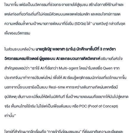
ใจมากขึ้น แต่ยังเป็นนวัตกรรมที่ช่วยกระจายรายได้สู่ชุมชน สร้างโอกาสให้ร้านค้าและ
แหล่งท่องเที่ยวท้องถิ่นที่ไม่ค่อยมีตัวตนบนแพลตฟอร์มหลัก และตอบโจทย์การลด
ความเหลื่อมล้ำตามเป้าหมายการพัฒนาที่ยั่งยืน (SDGs) ได้” นายศวิษฐ์ กล่าวถึงจุด
แข็งของนวัตกรรม
ในส่วนระบบหลังบ้าน
นายภูริณัฐ พลอาสา (นาโน) นักศึกษาชั้นปีที่ 3 ภาควิชา
วิศวกรรมคอมพิวเตอร์ ผู้ดูแลระบบ
AI
และกระบวนการคิดวิเคราะห์
อธิบายถึงหัวใจ
สำคัญของแอปว่า “เราใช้ AI ที่เรียกว่า Multi-agent โดยนำโมเดลชื่อ Qwen จาก
ประเทศจีนมาทำการปรับแต่งใหม่ เพื่อให้ AI เรียนรู้พฤติกรรมนักท่องเที่ยวไทยมากขึ้น
นอกจากนี้ระบบเรายังเป็นแบบ Real-time หากระหว่างเดินทางเกิดฝนตกหรือมี
อุบัติเหตุ เส้นทางจะเปลี่ยนให้อัตโนมัติทันที ซึ่งเป้าหมายของผมคืออยากให้มันไปสู่ตลาด
จริง เห็นคนไทยใช้จริง ไม่ใช่แค่เป็นเพียงต้นแบบ หรือ POC (Proof of Concept)
เท่านั้น”
โจทย์ที่สำคัญมากอีกเรื่องคือ “การเข้าถึงข้อมูลชุมชน” ที่ต้องอาศัยความละเอียดและ