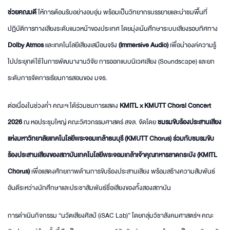
ช่วยคณบดี
ให้การต้อนรับอย่างอบอุ่น พร้อมเป็นวิทยากรบรรยายและนำชมพื้นที่
ปฏิบัติการทางเสียงระดับแนวหน้าของประเทศ โดยมุ่งเน้นศึกษาระบบเสียงรอบทิศทาง
Dolby Atmos
และเทคโนโลยีเสียงเสมือนจริง
(Immersive Audio)
เพื่อนำองค์ความรู้
ไปประยุกต์ใช้ในการพัฒนางานวิจัย การออกแบบนิเวศเสียง (Soundscape) และยก
ระดับการจัดการเรียนการสอนของ มจธ.
ต่อเนื่องในช่วงค่ำ คณะฯ ได้ร่วมชมการแสดง
KMITL x KMUTT Choral Concert
2026
ณ หอประชุมใหญ่ คณะวิศวกรรมศาสตร์ สจล. จัดโดย
ชมรมขับร้องประสานเสียง
แห่งมหาวิทยาลัยเทคโนโลยีพระจอมเกล้าธนบุรี (
KMUTT Chorus)
ร่วมกับชมรมขับ
ร้องประสานเสียงของสถาบันเทคโนโลยีพระจอมเกล้าเจ้าคุณทหารลาดกระบัง (KMITL
Chorus)
เพื่อแสดงศักยภาพด้านการขับร้องประสานเสียง พร้อมสร้างความสัมพันธ์
อันดีระหว่างนักศึกษาและประชาสัมพันธ์ชื่อเสียงของทั้งสองสถาบัน
การดำเนินกิจกรรม “นวัตเสียงศิลป์ (iSAC Lab)” โดยกลุ่มวิชาสังคมศาสตร์ฯ คณะ