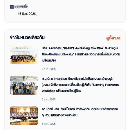
เผยแพร่เมื่อ
16 มี.ค. 2026
ข่าวในหมวดเดียวกัน
ดูทั้งหมด
มจธ. จัดกิจกรรม “KMUTT Awakening Risk DNA: Building a
Risk-Resilient University” ร่วมสร้างมหาวิทยาลัยที่พร้อมรับความ
เปลี่ยนแปลง
7 ส.ค. 2026
คณะวิทยาศาสตร์ มหาวิทยาลัยเทคโนโลยีพระจอมเกล้าธนบุรี
(มจธ.) จัดกิจกรรมแลกเปลี่ยนเรียนรู้ หัวข้อ “Learning Facilitation
Workshop เปลี่ยนการเรียนรู้ด้วย
6 ส.ค. 2026
คณะวิทย์ มจธ. ร่วมเป็นกรรมการวิพากษ์ เวทีประชุมวิชาการสวน
กุหลาบ เสริมศักยภาพนักเรียน
6 ส.ค. 2026