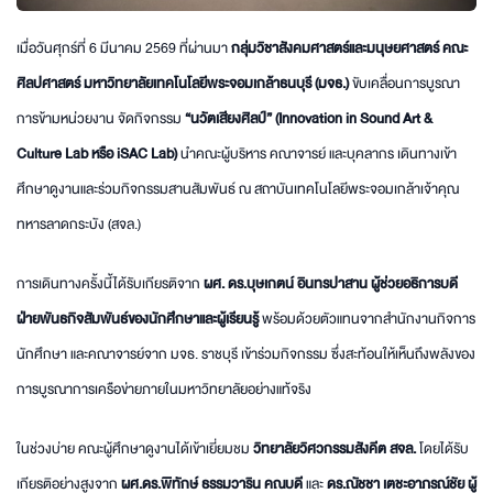
เมื่อวันศุกร์ที่ 6 มีนาคม 2569 ที่ผ่านมา
กลุ่มวิชาสังคมศาสตร์และมนุษยศาสตร์ คณะ
ศิลปศาสตร์ มหาวิทยาลัยเทคโนโลยีพระจอมเกล้าธนบุรี (มจธ.)
ขับเคลื่อนการบูรณา
การข้ามหน่วยงาน จัดกิจกรรม
“นวัตเสียงศิลป์” (Innovation in Sound Art &
Culture Lab หรือ iSAC Lab)
นำคณะผู้บริหาร คณาจารย์ และบุคลากร เดินทางเข้า
ศึกษาดูงานและร่วมกิจกรรมสานสัมพันธ์ ณ สถาบันเทคโนโลยีพระจอมเกล้าเจ้าคุณ
ทหารลาดกระบัง (สจล.)
การเดินทางครั้งนี้ได้รับเกียรติจาก
ผศ. ดร.บุษเกตน์ อินทรปาสาน ผู้ช่วยอธิการบดี
ฝ่ายพันธกิจสัมพันธ์ของนักศึกษาและผู้เรียนรู้
พร้อมด้วยตัวแทนจากสำนักงานกิจการ
นักศึกษา และคณาจารย์จาก มจธ. ราชบุรี เข้าร่วมกิจกรรม ซึ่งสะท้อนให้เห็นถึงพลังของ
การบูรณาการเครือข่ายภายในมหาวิทยาลัยอย่างแท้จริง
ในช่วงบ่าย คณะผู้ศึกษาดูงานได้เข้าเยี่ยมชม
วิทยาลัยวิศวกรรมสังคีต สจล.
โดยได้รับ
เกียรติอย่างสูงจาก
ผศ.ดร.พิทักษ์ ธรรมวาริน คณบดี
และ
ดร.ณัชชา เตชะอาภรณ์ชัย ผู้