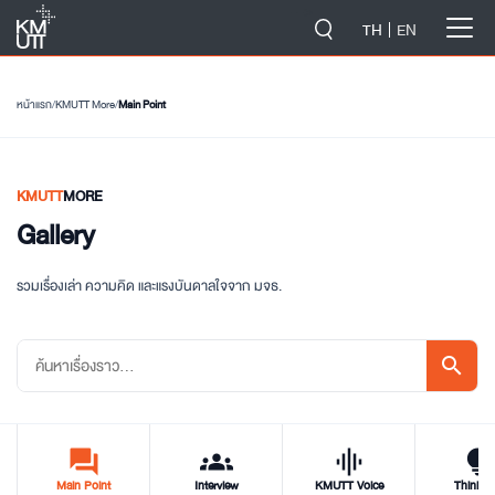
-->
TH
EN
หน้าแรก
/
KMUTT More
/
Main Point
KMUTT
MORE
Gallery
รวมเรื่องเล่า ความคิด และแรงบันดาลใจจาก มจธ.
search
forum
groups
graphic_eq
tips_and_updat
Main Point
Interview
KMUTT Voice
Think T