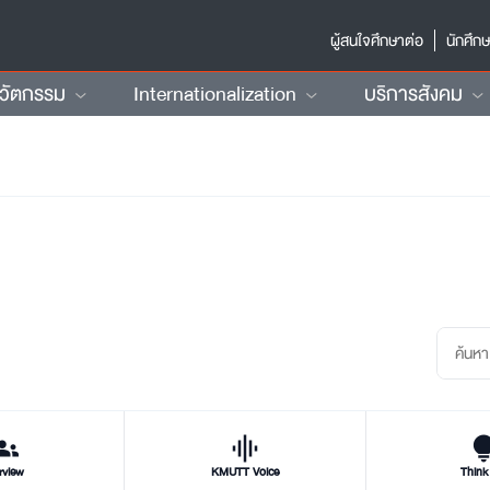
ผู้สนใจศึกษาต่อ
นักศึก
นวัตกรรม
Internationalization
บริการสังคม
oups
graphic_eq
tips_and_
rview
KMUTT Voice
Think