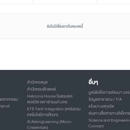
ยังไม่มีเรื่องราวในหมวดนี้
อื่นๆ
สำนักหอสมุด
สำนักคอมพิวเตอร์
มูลนิธิเพื่อการพัฒนา มจธ
Heliconia House โรงแรมและ
อุตสาหกรรม
ข้อมูลสาธารณะ/ ITA
เซอร์วิส อพาร์ทเมนท์ มจธ.
คราะห์
แจ้งเบาะแสทุจริต
ETS Tech Integration (แหล่งรวม
ช่องทางสื่อสารทางอิเล็กทร
เทคโนโลยีการศึกษา)
Science and Engineeri
4LifelongLearning (Micro-
Connect
Credentials)