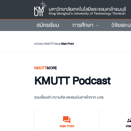
มหาวิทยาลัยเทคโนโลยีพระจอมเกล้าธนบุรี
King Mongkut’s University of Technology Thonburi
สมัครเรียน
การศึกษา
วิจัยและ
หน้าแรก
/
KMUTT More
/
Main Point
KMUTT
MORE
KMUTT Podcast
รวมเรื่องเล่า ความคิด และแรงบันดาลใจจาก มจธ.
forum
gr
Main Point
Inte