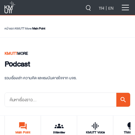
-->
TH
EN
หน้าแรก
/
KMUTT More
/
Main Point
KMUTT
MORE
Podcast
รวมเรื่องเล่า ความคิด และแรงบันดาลใจจาก มจธ.
search
forum
groups
graphic_eq
tips_and_updat
Main Point
Interview
KMUTT Voice
Think T