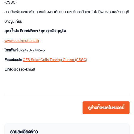
(CSSC)
สถาบันพัฒนาและฝึกอบรมโรงงานต้นแบบ มหาวิทยาลัยเทคโนโลยีพระจอมเกล้าธนบุรี
บางขุนเทียน
คุณน้ำฝน อินทร์พัตรา / คุณสุรพัศ บุญโต
www.ces.kmutt.ac.th
โทรศัพท์
0-2470-7445-6
Facebook:
CES Solar Cells Testing Center (CSSC)
Line:
@cssc-kmutt
ดูข่าวทั้งหมดในหมวดนี้
รายละเอียดข่าว