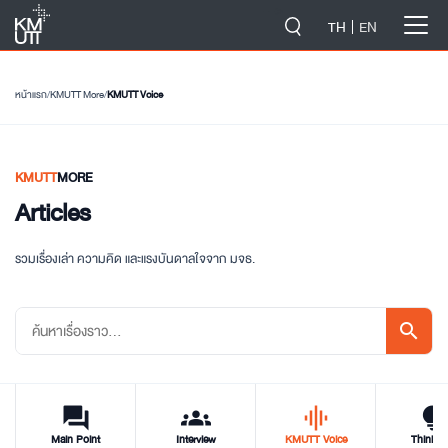
-->
TH
EN
หน้าแรก
/
KMUTT More
/
KMUTT Voice
KMUTT
MORE
Articles
รวมเรื่องเล่า ความคิด และแรงบันดาลใจจาก มจธ.
search
forum
groups
graphic_eq
tips_and_updat
Main Point
Interview
KMUTT Voice
Think T