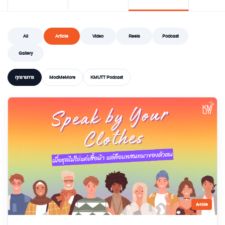
All
Article
Video
Reels
Podcast
Gallery
ทุกรายการ
ModMeMore
KMUTT Podcast
Article