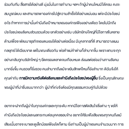
ร่วมกับทีม สื่อสารได้อย่างดี มุ่งมั่นในการทำงาน ฯลฯ ถ้าผู้นำคนไหนมีได้ครบ คงจะ
สมบูรณ์แบบ และสามารถพาองค์กรไปสู่ความสำเร็จได้อย่างแน่นอน แต่จะมีประโยชน์
อะไร ถ้าหากการนำนั้นคำนึงถึงเป้าหมายขององค์กรเพียงอย่างเดียว โดยไม่นึกถึง
ประโยชน์ของสังคมส่วนรวมด้วย ยกตัวอย่างเช่น บริษัทยักษ์ใหญ่ที่มีโอกาสในหลาย
ด้านเพื่อจะพัฒนาธุรกิจของตนเองได้อย่างต่อเนื่อง มีบุคลากรที่ดี สามารถวางแผน
กลยุทธ์ได้เฉียบขาด แต่ในขณะเดียวกัน พ่อค้าแม่ค้าต่างก็ลำบากขึ้น เพราะแทบจะทุก
อย่างกลับถูกบริษัทใหญ่ ๆ ยึดครองตลาดจนเกือบหมด ส่งผลต่อช่องว่างทางสังคม
มากยิ่งขึ้น คนรวยก็ยิ่งรวย คนลำบากถึงแม้จะขยันสักแค่ไหนก็ยังลำบาก ดิฉันจึงให้
คุณค่ากับ
การมีความหวังดีต่อสังคมและคำนึงถึงประโยชน์ของผู้อื่น
ซึ่งเป็นคุณลักษณะ
ของผู้นำที่น่าชื่นชมมากกว่า ผู้นำที่เก่งจึงต้องมีคุณธรรมควบคู่กันไปด้วย
อยากจะฝากถึงผู้นำในทุกองค์กรและทุกระดับ หากมีโอกาสตัดสินใจสิ่งต่าง ๆ ขอให้
คำนึงถึงประโยชน์และผลกระทบต่อบุคคลรอบข้าง อยากให้รับฟังเสียงของทุกคนถึงแม้
เสียงนั้นอาจจะเบาและดูเล็กน้อยเพียงใดก็ตาม ยิ่งท่านเป็นผู้นำของคนจำนวนมาก การ