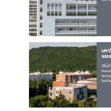
มหาว
พระจอ
มีพื้น
Reside
Module 
โยงกับค
และมีก
กับชุมช