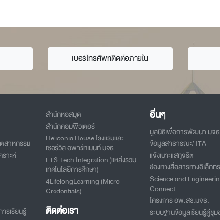
ง
เบอร์โทรศัพท์ติดต่อภายใน
อื่นๆ
สำนักหอสมุด
สำนักคอมพิวเตอร์
มูลนิธิเพื่อการพัฒนา มจธ
Heliconia House โรงแรมและ
อุตสาหกรรม
ข้อมูลสาธารณะ/ ITA
เซอร์วิส อพาร์ทเมนท์ มจธ.
คราะห์
แจ้งเบาะแสทุจริต
ETS Tech Integration (แหล่งรวม
ช่องทางสื่อสารทางอิเล็กทร
เทคโนโลยีการศึกษา)
Science and Engineeri
4LifelongLearning (Micro-
Connect
Credentials)
โครงการ อพ.สธ.มจธ.
ติดต่อเรา
ารเรียนรู้
ระบบฐานข้อมูลเรียนรู้คู่ชุม