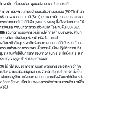
เกิดผลดีต่อสิ่งแวดล้อม ชุมชนสังคม และประเทศชาติ
น) ได้แก่ สถาบันพัฒนาและฝึกอบรมโรงงานต้นแบบ (PDTI) สำนัก
รชีวภาพและเทคโนโลยี (SBT) คณะสถาปัตยกรรมศาสตร์และ
ส์และเทคโนโลยีมีเดีย (MeT & MeA) ซึ่งปัจจุบันอยู่ภายใต้
วิจัยและพัฒนาวิศวกรรมชีวเคมีและโรงงานต้นแบบ (BEC)
SEE) รวมถึงการมีองค์กรใหม่ภายใต้การดำเนินงานของสำนัก
บบผลิตยาชีววัตถุแห่งชาติ หรือ National
ผลิตยาชีววัตถุแห่งชาติแห่งแรกของประเทศที่มีเป้าหมายในการ
สารมูลค่าสูงทางการแพทย์ตั้งแต่ระดับห้องปฏิบัติการจนถึง
เหล่านี้เพื่อใช้ในการทดสอบทางคลินิก ระยะที่หนึ่งและระยะที่
ยวชาญเข้าสู่อุตสาหกรรมยาชีววัตถุ
136 ไร่ ที่ได้รับบริจาคจาก บริษัท พฤกษาเรียลเอสเตท จำกัด
ิงห์ อำเภอเมืองสมุทรสาคร จังหวัดสมุทรสาคร จัดตั้งเป็น
ชน์ต่อเศรษฐกิจและสังคมของประเทศ รวมถึงพัฒนาให้เป็นแหล่ง
หาวิทยาลัย ขณะนี้อยู่ในช่วงของการจัดทำแผนการพัฒนาเพื่อ
คต่อไป
.