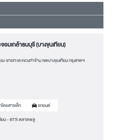
อมเกล้าธนบุรี (บางขุนเทียน)
ยน-ชายทะเล แขวงท่าข้าม เขตบางขุนเทียน กรุงเทพฯ
ถโดยสารเล็ก
รถยนต์
ทียน - BTS ตลาดพลู