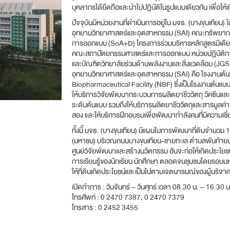
บุคลากรได้ยึดถือและนำไปปฏิบัติในรูปแบบเดียวกัน เพื่อให้
ปัจจุบันมีหน่วยงานที่ดำเนินการอยู่ใน มจธ. (บางขุนเทีย
อุทยานวิทยาศาสตร์และอุตสาหกรรม (SAI) คณะทรัพยาก
การออกแบบ (SoA+D) โครงการร่วมบริหารหลักสูตรมีเดียอาต
คณะสถาปัตยกรรมศาสตร์และการออกแบบ หน่วยปฏิบัติการ
และบัณฑิตวิทยาลัยร่วมด้านพลังงานและสิ่งแวดล้อม (JG
อุทยานวิทยาศาสตร์และอุตสาหกรรม (SAI) คือ โรงงานต้นแ
Biopharmaceutical Facility (NBF) ซึ่งเป็นโรงงานต้นแบบ
ให้บริการวิจัยพัฒนากระบวนการผลิตยาชีววัตถุ วัคซีนและ
ระดับต้นแบบ รวมถึงให้บริการผลิตยาชีววัตถุและสารมูลค่าสูง
สอง และให้บริการฝึกอบรมเพื่อพัฒนากำลังคนที่มีความเชี่
ทั้งนี้ มจธ. (บางขุนเทียน) มีแผนในการพัฒนาที่ดินจำนวน 
(มหาชน) บริเวณถนนบางขุนเทียน-ชายทะเล ตำบลพันท้ายนรส
ศูนย์วิจัยพัฒนาและสร้างนวัตกรรม อันจะก่อให้เกิดประโย
การเรียนรู้ของนักเรียน นักศึกษา ตลอดจนชุมชนโดยรอบม
ให้ที่ดินเกิดประโยชน์และเป็นไปตามเจตนารมณ์ของผู้บริจา
เปิดทำการ : วันจันทร์ – วันศุกร์ เวลา 08.30 น. – 16.30 น
โทรศัพท์ :
0 2470 7387
,
0 2470 7379
โทรสาร :
0 2452 3455