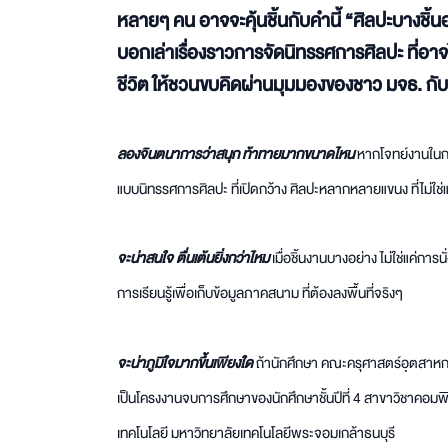
หลายๆ คน อาจจะคุ้นชิ้นกับคำนี้ “ศิลปะบางชิ้นอาจไม่
บอกเล่าเรื่องราวการจัดนิทรรศการศิลปะ ที่อาจไม่ไ
ชีวิต ให้ชวนขบคิดผ่านมุมมองของชาว มจธ. กับ
ลองจินตนาการว่าสนุก ท้าทายมากขนาดไหน
หากโจทย์งานในกล
แบบนิทรรศการศิลปะ ที่เปิดกว้าง ศิลปะหลากหลายแขนง ที่ไม่ใช่แค
จะน่าสนใจ ตื่นเต้นยิ่งกว่าไหม
เมื่อชิ้นงานบางอย่าง ไม่ใช่แค่กา
การเรียนรู้เพื่อเก็บข้อมูลภาคสนาม ที่ต้องลงพื้นที่จริงๆ
จะน่าภูมิใจมากขึ้นเพียงใด
ถ้านักศึกษา คณะครุศาสตร์อุตสาหก
เป็นโครงงานจบการศึกษาของนักศึกษาชั้นปีที่ 4 สาขาวิชาคอ
เทคโนโลยี มหาวิทยาลัยเทคโนโลยีพระจอมเกล้าธนบุรี