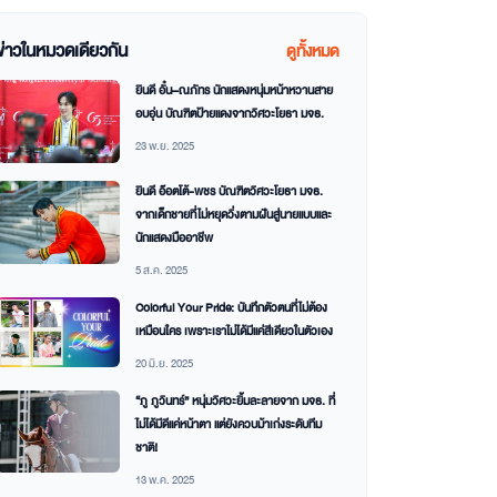
ข่าวในหมวดเดียวกัน
ดูทั้งหมด
ยินดี อั๋น–ณภัทร นักแสดงหนุ่มหน้าหวานสาย
อบอุ่น บัณฑิตป้ายแดงจากวิศวะโยธา มจธ.
23 พ.ย. 2025
ยินดี อ๊อตโต้-พชร บัณฑิตวิศวะโยธา มจธ.
จากเด็กชายที่ไม่หยุดวิ่งตามฝันสู่นายแบบและ
นักแสดงมืออาชีพ
5 ส.ค. 2025
Colorful Your Pride: บันทึกตัวตนที่ไม่ต้อง
เหมือนใคร เพราะเราไม่ได้มีแค่สีเดียวในตัวเอง
20 มิ.ย. 2025
“ภู ภูวินทร์” หนุ่มวิศวะยิ้มละลายจาก มจธ. ที่
ไม่ได้มีดีแค่หน้าตา แต่ยังควบม้าเก่งระดับทีม
ชาติ!
13 พ.ค. 2025