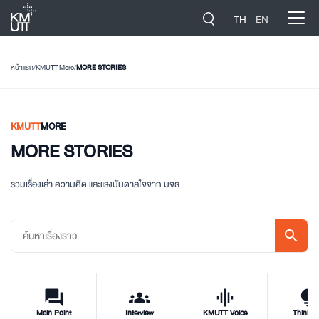
-->
TH
EN
หน้าแรก
/
KMUTT More
/
MORE STORIES
KMUTT
MORE
MORE STORIES
รวมเรื่องเล่า ความคิด และแรงบันดาลใจจาก มจธ.
search
forum
groups
graphic_eq
tips_and_updat
Main Point
Interview
KMUTT Voice
Think T