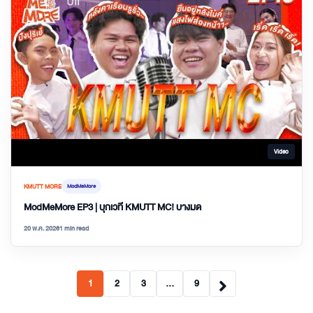
Video
KMUTT MORE
ModMeMore
ModMeMore EP3 | บุกเวที KMUTT MC! บางมด
20 พ.ค. 2026
1 min read
1
2
3
…
9