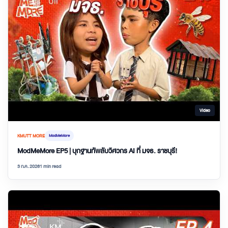
Video
KMUTT MORE
ModMeMore
ModMeMore EP5 | บุกฐานทัพลับวิศวกร AI ที่ มจธ. ราชบุรี!
3 ก.ค. 2026
1 min read