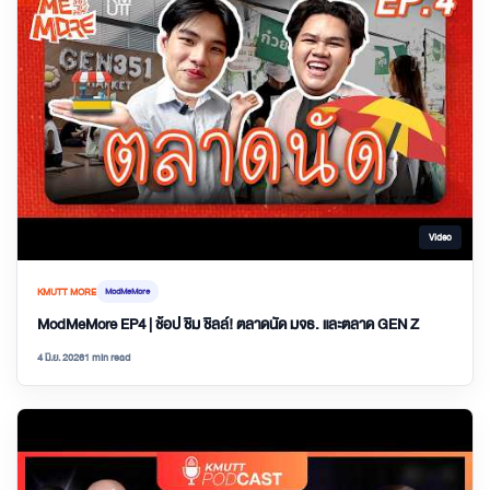
Video
KMUTT MORE
ModMeMore
ModMeMore EP4 | ช้อป ชิม ชิลล์! ตลาดนัด มจธ. และตลาด GEN Z
4 มิ.ย. 2026
1 min read