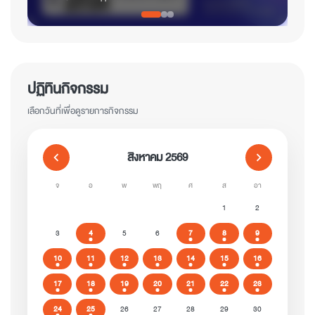
ปฏิทินกิจกรรม
เลือกวันที่เพื่อดูรายการกิจกรรม
สิงหาคม 2569
chevron_left
chevron_right
จ
อ
พ
พฤ
ศ
ส
อา
1
2
3
4
5
6
7
8
9
10
11
12
13
14
15
16
17
18
19
20
21
22
23
24
25
26
27
28
29
30