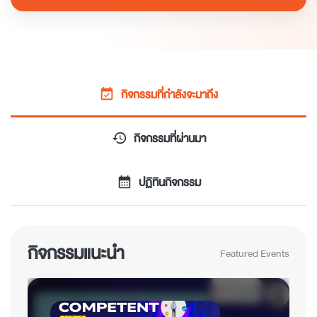
กิจกรรมที่กำลังจะมาถึง
event_available
กิจกรรมที่ผ่านมา
history
ปฏิทินกิจกรรม
calendar_month
กิจกรรมแนะนำ
Featured Events