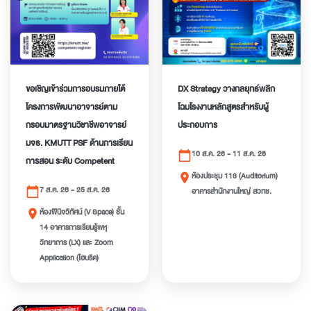
ขอเชิญเข้าร่วมการอบรมภายใต้
DX Strategy วางกลยุทธ์พลิก
โครงการพัฒนาอาจารย์ตาม
โฉมโรงงานหลักสูตรสำหรับผู้
กรอบมาตรฐานวิชาชีพอาจารย์
ประกอบการ
มจธ. KMUTT PSF ด้านการเรียน
10 ส.ค. 26 - 11 ส.ค. 26
calendar_today
การสอน ระดับ Competent
ห้องประชุม 113 (Auditorium)
place
7 ส.ค. 26 - 25 ส.ค. 26
calendar_today
อาคารสำนักงานใหญ่ สวทช.
ห้องพินิจวิทัศน์ (V Space) ชั้น
place
14 อาคารการเรียนรู้พหุ
วิทยาการ (LX) และ Zoom
Application (ไฮบริด)