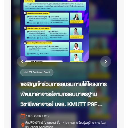
chevron_left
chevron_right
KMUTT Featured Event
ขอเชิญเข้าร่วมการอบรมภายใต้โครงการ
พัฒนาอาจารย์ตามกรอบมาตรฐาน
วิชาชีพอาจารย์ มจธ. KMUTT PSF
calen
ด้านการเรียนการสอน ระดับ
7 ส.ค. 2026 14:10
calendar_today
p
Competent
ห้องพินิจวิทัศน์ (V Space) ชั้น 14 อาคารการเรียนรู้พหุวิทยาการ (LX)
place
และ Zoom Application