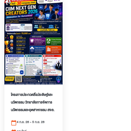
โครงการประกวดสิ่ง​ประดิษฐ์​และ
นวัตกรรม​ วิทยาลัยการจัดการ
นวัตกรรม​และอุตสาหกรรม​ สจล.
4 ก.ย. 26 - 5 ก.ย. 26
calendar_today