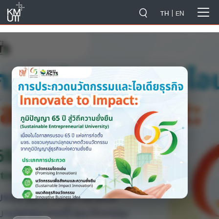
-->
TH
EN