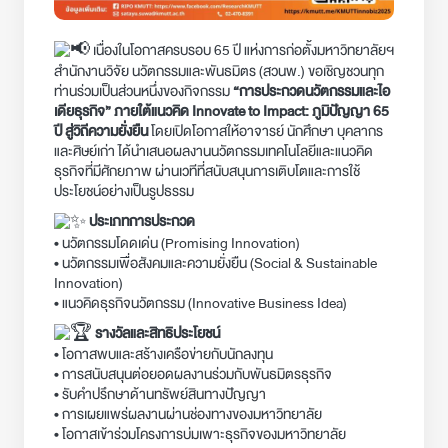
เนื่องในโอกาสครบรอบ 65 ปี แห่งการก่อตั้งมหาวิทยาลัยฯ
สำนักงานวิจัย นวัตกรรมและพันธมิตร (สวนพ.) ขอเชิญชวนทุก
ท่านร่วมเป็นส่วนหนึ่งของกิจกรรม
“การประกวดนวัตกรรมและไอ
เดียธุรกิจ” ภายใต้แนวคิด Innovate to Impact: ภูมิปัญญา 65
ปี สู่วิถีความยั่งยืน
โดยเปิดโอกาสให้อาจารย์ นักศึกษา บุคลากร
และศิษย์เก่า ได้นำเสนอผลงานนวัตกรรมเทคโนโลยีและแนวคิด
ธุรกิจที่มีศักยภาพ ผ่านเวทีที่สนับสนุนการเติบโตและการใช้
ประโยชน์อย่างเป็นรูปธรรม
ประเภทการประกวด
• นวัตกรรมโดดเด่น (Promising Innovation)
• นวัตกรรมเพื่อสังคมและความยั่งยืน (Social & Sustainable
Innovation)
• แนวคิดธุรกิจนวัตกรรม (Innovative Business Idea)
รางวัลและสิทธิประโยชน์
• โอกาสพบและสร้างเครือข่ายกับนักลงทุน
• การสนับสนุนต่อยอดผลงานร่วมกับพันธมิตรธุรกิจ
• รับคำปรึกษาด้านทรัพย์สินทางปัญญา
• การเผยแพร่ผลงานผ่านช่องทางของมหาวิทยาลัย
• โอกาสเข้าร่วมโครงการบ่มเพาะธุรกิจของมหาวิทยาลัย