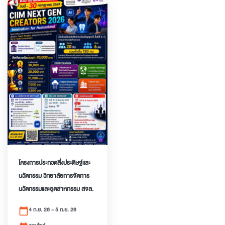
โครงการประกวดสิ่ง​ประดิษฐ์​และ
นวัตกรรม​ วิทยาลัยการจัดการ
นวัตกรรม​และอุตสาหกรรม​ สจล.
4 ก.ย. 26 - 5 ก.ย. 26
calendar_today