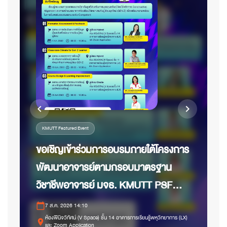
chevron_left
chevron_right
KMUTT Featured Event
ขอเชิญเข้าร่วมการอบรมภายใต้โครงการ
พัฒนาอาจารย์ตามกรอบมาตรฐาน
วิชาชีพอาจารย์ มจธ. KMUTT PSF
calen
ด้านการเรียนการสอน ระดับ
7 ส.ค. 2026 14:10
calendar_today
p
Competent
ห้องพินิจวิทัศน์ (V Space) ชั้น 14 อาคารการเรียนรู้พหุวิทยาการ (LX)
place
และ Zoom Application