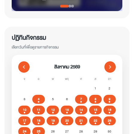
ปฏิทินกิจกรรม
เลือกวันที่เพื่อดูรายการกิจกรรม
สิงหาคม 2569
chevron_left
chevron_right
จ
อ
พ
พฤ
ศ
ส
อา
1
2
3
4
5
6
7
8
9
10
11
12
13
14
15
16
17
18
19
20
21
22
23
24
25
26
27
28
29
30