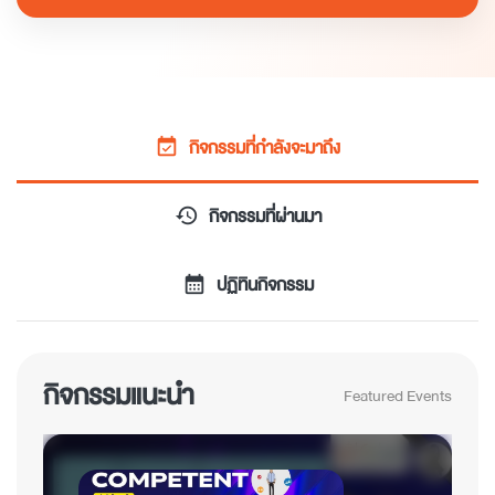
กิจกรรมที่กำลังจะมาถึง
event_available
กิจกรรมที่ผ่านมา
history
ปฏิทินกิจกรรม
calendar_month
กิจกรรมแนะนำ
Featured Events