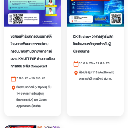
ขอเชิญเข้าร่วมการอบรมภายใต้
DX Strategy วางกลยุทธ์พลิก
โครงการพัฒนาอาจารย์ตาม
โฉมโรงงานหลักสูตรสำหรับผู้
กรอบมาตรฐานวิชาชีพอาจารย์
ประกอบการ
มจธ. KMUTT PSF ด้านการเรียน
10 ส.ค. 26 - 11 ส.ค. 26
calendar_today
การสอน ระดับ Competent
ห้องประชุม 113 (Auditorium)
place
7 ส.ค. 26 - 25 ส.ค. 26
calendar_today
อาคารสำนักงานใหญ่ สวทช.
ห้องพินิจวิทัศน์ (V Space) ชั้น
place
14 อาคารการเรียนรู้พหุ
วิทยาการ (LX) และ Zoom
Application (ไฮบริด)