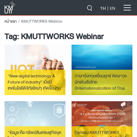
-->
TH
EN
หน้าแรก
KMUTTWORKS Webinar
Tag:
KMUTTWORKS Webinar
“New digital technology &
ภาษาอังกฤษเยี่ยมยุทธ์ ติดอาวุธ
Future of industry” เมื่อมี
นักเดินเรือไทย
เทคโนโลยีดิจิทัลใหม่ๆ เกิดขึ้น งาน
(Internationalization of Thai
ใดบ้างในอุตสาหกรรมที่ต้องปรับ
Marine Logistics)
ตัว ?
“ข้อมูล คือ ทรัพย์สินเศรษฐกิจยุค
กิจกรรม KMUTTWORKS