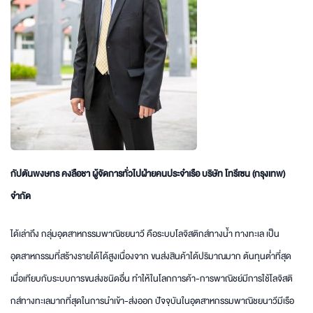
กัปตันพงษทร คงลือชา ผู้จัดการทั่วไปฝ่ายคนประจำเรือ บริษัท โทรีเซน (กรุงเทพ)
จำกัด
ได้เล่าถึง กลุ่มอุตสาหกรรมพาณิชยนาวี คือระบบโลจิสติกส์ทางน้ำ ทางทะเล เป็น
อุตสาหกรรมที่สร้างรายได้ได้สูงเนื่องจาก ขนส่งสินค้าได้ปริมาณมาก ต้นทุนต่ำที่สุด
เมื่อเทียบกับระบบการขนส่งชนิดอื่น ทำให้ในโลกการค้า-การพาณิชย์มีการใช้โลจิสติ
กส์ทางทะเลมากที่สุดในการนำเข้า-ส่งออก ปัจจุบันในอุตสาหกรรมพาณิชยนาวีมีเรือ