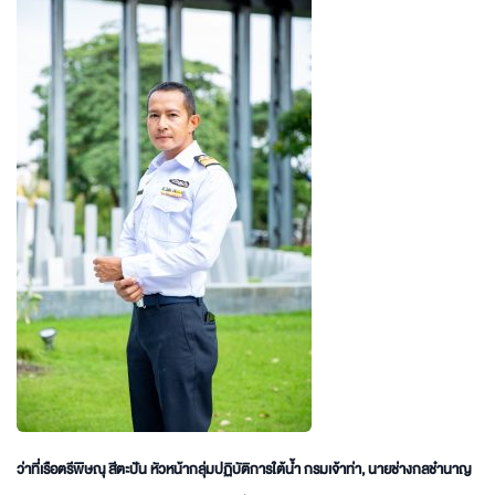
ว่าที่เรือตรีพิษณุ สีตะปัน หัวหน้ากลุ่มปฏิบัติการใต้น้ำ กรมเจ้าท่า
, นายช่างกลชำนาญ