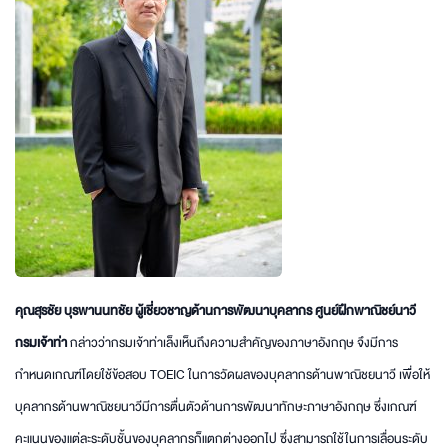
คุณสุรชัย บุรพานนทชัย ผู้เชี่ยวชาญด้านการพัฒนาบุคลากร ศูนย์ฝึกพาณิชย์นาวี
กรมเจ้าท่า
กล่าวว่ากรมเจ้าท่าเล็งเห็นถึงความสำคัญของภาษาอังกฤษ จึงมีการ
กำหนดเกณฑ์โดยใช้ข้อสอบ TOEIC ในการวัดผลของบุคลากรด้านพาณิชยนาวี เพื่อให้
บุคลากรด้านพาณิชยนาวีมีการตื่นตัวด้านการพัฒนาทักษะภาษาอังกฤษ ซึ่งเกณฑ์
คะแนนของแต่ละระดับชั้นของบุคลากรก็แตกต่างออกไป ซึ่งสามารถใช้ในการเลื่อนระดับ