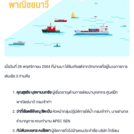
เมื่อวันที่ 26 พฤศจิกายน 2564 ที่ผ่านมา ได้รับเกียรติจากวิทยากรที่อยู่ในวงการการ
เดินเรือ 3 ท่านคือ
คุณสุรชัย บุรพานนทชัย
ผู้เชี่ยวชาญด้านการพัฒนาบุคลากร ศูนย์ฝึก
พาณิชย์นาวี กรมเจ้าท่า
ว่าที่เรือตรีพิษณุ สีตะปัน
หัวหน้ากลุ่มปฏิบัติการใต้น้ำ กรมเจ้าท่า, นายช่างกล
ชำนาญการ คณะทำงาน APEC SEN
กัปตันพงษทร คงลือชา
ผู้จัดการทั่วไปฝ่ายคนประจำเรือ บริษัท โทรีเซน