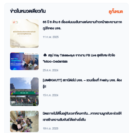
ข่าวในหมวดเดียวกัน
ดูทั้งหมด
65 ปี 6 ด้าน 6 เรื่องเด่นบนเส้นทางแห่งความก้าวหน้าและความภาค
ภูมิใจของ มจธ.
11 ก.พ. 2025
🔥 สรุป Key Takeaways จากงาน FB Live สุดพิเศษ หัวข้อ
“Micro-Credentials
25 ส.ค. 2024
[Life@KMUTT] สถานีต่อไป มจธ. – รวมเรื่องที่ Freshy มจธ. ต้อง
รู้!!
15 ก.ค. 2024
มิตรภาพไม่ได้ขึ้นอยู่กับเวลาที่คบหากัน…หากความผูกพันจะช่วยให้
เราสร้างความสัมพันธ์ได้อย่างยั่งยืน
19 ก.ย. 2023