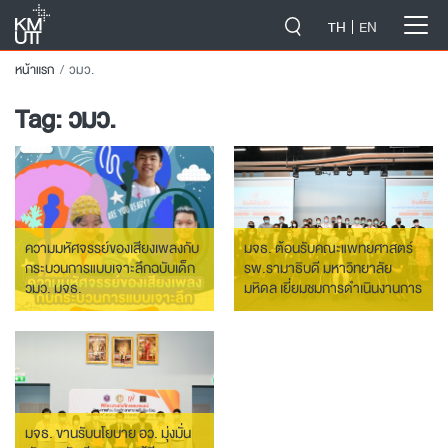
-->
TH
EN
หน้าแรก
วมว.
Tag:
วมว.
ความมหัศจรรย์ของเสียงเพลงกับ
มจธ. ต้อนรับคณะแพทยศาสตร์
กระบวนการแบบเจาะลึกฉบับเด็ก
รพ.รามาธิบดี มหาวิทยาลัย
วมว. มจธ.
มหิดล เยี่ยมชมการดำเนินงานการ
เรียนการสอน Gifted Education
และผลงานวิจัยที่เกี่ยวข้องทางการ
แพทย์
มจธ. ขานรับนโยบาย อว. มุ่งมั่น