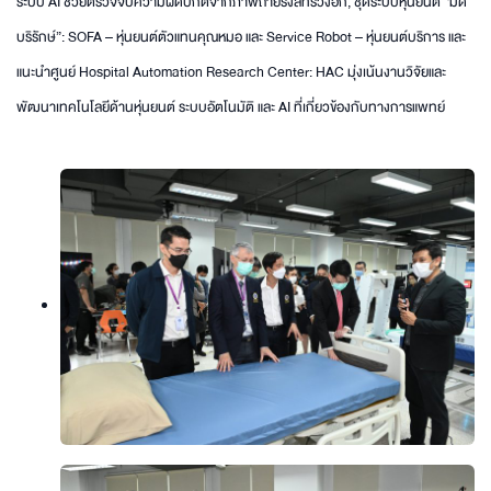
ระบบ AI ช่วยตรวจจับความผิดปกติจากภาพถ่ายรังสีทรวงอก, ชุดระบบหุ่นยนต์ “มด
บริรักษ์”: SOFA – หุ่นยนต์ตัวแทนคุณหมอ และ Service Robot – หุ่นยนต์บริการ และ
แนะนำศูนย์ Hospital Automation Research Center: HAC มุ่งเน้นงานวิจัยและ
พัฒนาเทคโนโลยีด้านหุ่นยนต์ ระบบอัตโนมัติ และ AI ที่เกี่ยวข้องกับทางการแพทย์