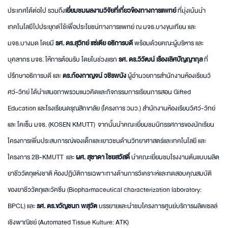
ประเทศได้ต่อไป รวมถึง
เยี่ยมชมผลงานวิจัยที่เกี่ยวข้องทางการแพทย์
ที่มุ่งเน้นนำ
เทคโนโลยีไปประยุกต์ใช้เพื่อประโยชน์ทางการแพทย์ ณ มจธ.บางขุนเทียน และ
มจธ.บางมด โดยมี
รศ. ดร.สุวิทย์ แซ่เตีย อธิการบดี
พร้อมด้วยคณะผู้บริหาร และ
บุคลากร มจธ. ให้การต้อนรับ โดยในช่วงแรก
รศ. ดร.วิวัฒน์ เรืองเลิศปัญญากุล
ที่
ปรึกษาอธิการบดี และ
ดร.ก้องกาญจน์ วชิรพนัง
ผู้อำนวยการสำนักงานห้องเรียนวิ
ศว์-วิทย์ ได้นำเสนอภาพรวมแนวคิดและกิจกรรมการเรียนการสอน Gifted
Education และโรงเรียนดรุณสิกขาลัย (โครงการ วมว.) สำนักงานห้องเรียนวิศว์-วิทย์
และ โคเซ็น มจธ. (KOSEN KMUTT) จากนั้นนำคณะเยี่ยมชมนิทรรศการของนักเรียน
โครงการเพิ่มประสบการณ์ของเด็กและเยาวชนด้านวิทยาศาสตร์และเทคโนโลยี และ
โครงการ 2B-KMUTT และ
ผศ. สุชาดา ไชยสวัสดิ์
นำคณะเยี่ยมชมโรงงานต้นแบบผลิต
ยาชีววัตถุแห่งชาติ ห้องปฏิบัติการเฉพาะทางด้านการวิเคราะห์และทดสอบคุณสมบัติ
ของยาชีววัตถุและวัคซีน (Biopharmaceutical characterization laboratory:
BPCL) และ
รศ. ดร.ขวัญชนก พสุวัต
บรรยายและนำชมโครงการศูนย์บริการผลิตเซลล์
เชิงพาณิชย์ (Automated Tissue Kulture: ATK)