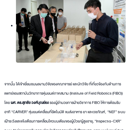
จากนั้น ได้เข้าเยี่ยมชมผลงานวิจัยของคณาจารย์ และนักวิจัย ที่เกี่ยวข้องกับด้านการ
แพทย์ของสถาบันวิทยาการหุ่นยนต์ภาคสนาม (Institute of Field Robotics (FIBO))
โดย
ผศ. ดร.สุภชัย วงศ์บุณย์ยง
รองผู้อำนวยการฝ่ายวิชาการ FIBO ให้การต้อนรับ
อาทิ “CARVER” หุ่นยนต์เคลื่อนที่อัตโนมัติ ขนส่งอาหาร ยา และเวชภัณฑ์, “NEF” ระบบ
เฝ้าระวังและแจ้งเตือนการเคลื่อนไหวบนเตียงของผู้ป่วย/ผู้สูงอายุ, “Inspectra-CXR”