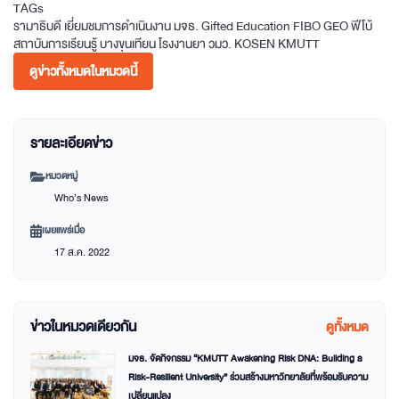
TAGs
รามาธิบดี
เยี่ยมชมการดำเนินงาน
มจธ.
Gifted Education
FIBO
GEO
ฟีโบ้
สถาบันการเรียนรู้
บางขุนเทียน
โรงงานยา
วมว.
KOSEN KMUTT
ดูข่าวทั้งหมดในหมวดนี้
รายละเอียดข่าว
หมวดหมู่
Who’s News
เผยแพร่เมื่อ
17 ส.ค. 2022
ข่าวในหมวดเดียวกัน
ดูทั้งหมด
มจธ. จัดกิจกรรม “KMUTT Awakening Risk DNA: Building a
Risk-Resilient University” ร่วมสร้างมหาวิทยาลัยที่พร้อมรับความ
เปลี่ยนแปลง