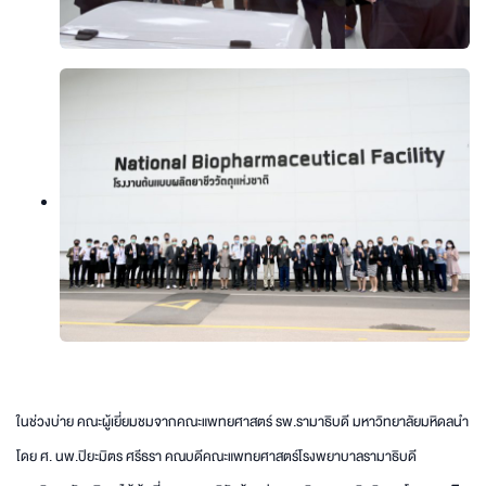
ในช่วงบ่าย คณะผู้เยี่ยมชมจากคณะแพทยศาสตร์ รพ.รามาธิบดี มหาวิทยาลัยมหิดลนำ
โดย ศ. นพ.ปิยะมิตร ศรีธรา คณบดีคณะแพทยศาสตร์โรงพยาบาลรามาธิบดี