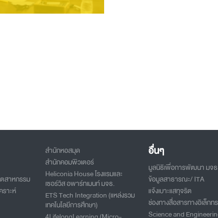
อื่นๆ
สำนักหอสมุด
สำนักคอมพิวเตอร์
มูลนิธิเพื่อการพัฒนา มจธ
Heliconia House โรงแรมและ
อุตสาหกรรม
ข้อมูลสาธารณะ/ ITA
เซอร์วิส อพาร์ทเมนท์ มจธ.
คราะห์
แจ้งเบาะแสทุจริต
ETS Tech Integration (แหล่งรวม
ช่องทางสื่อสารทางอิเล็กทร
เทคโนโลยีการศึกษา)
Science and Engineeri
4LifelongLearning (Micro-