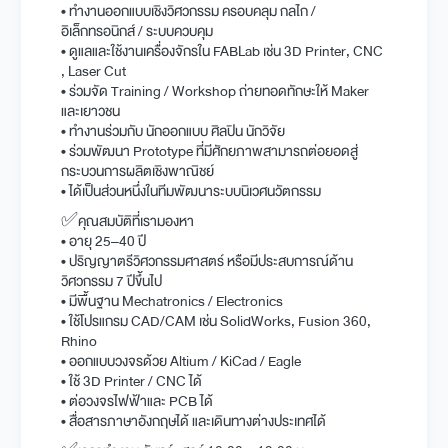
• ทำงานออกแบบเชิงวิศวกรรม ครอบคลุม กลไก /
อิเล็กทรอนิกส์ / ระบบควบคุม
• ดูแลและใช้งานเครื่องจักรใน FABLab เช่น 3D Printer, CNC
, Laser Cut
• ร่วมจัด Training / Workshop ถ่ายทอดทักษะให้ Maker
และเยาวชน
• ทำงานร่วมกับ นักออกแบบ ศิลปิน นักวิจัย
• ร่วมพัฒนา Prototype ที่มีศักยภาพสามารถต่อยอดสู่
กระบวนการผลิตเชิงพาณิชย์
• ได้เป็นส่วนหนึ่งในทีมพัฒนาระบบนิเวศนวัตกรรม
✅คุณสมบัติที่เรามองหา
• อายุ 25–40 ปี
• ปริญญาตรีวิศวกรรมศาสตร์ หรือมีประสบการณ์ด้าน
วิศวกรรม 7 ปีขึ้นไป
• มีพื้นฐาน Mechatronics / Electronics
• ใช้โปรแกรม CAD/CAM เช่น SolidWorks, Fusion 360,
Rhino
• ออกแบบวงจรด้วย Altium / KiCad / Eagle
• ใช้ 3D Printer / CNC ได้
• ต่อวงจรไฟฟ้าและ PCB ได้
• สื่อสารภาษาอังกฤษได้ และเดินทางต่างประเทศได้