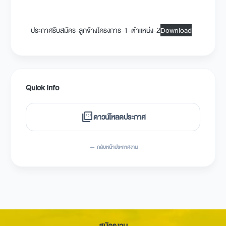
ประกาศรับสมัคร-ลูกจ้างโครงการ-1-ตำแหน่ง-2
Download
Quick Info
picture_as_pdf
ดาวน์โหลดประกาศ
← กลับหน้าประกาศงาน