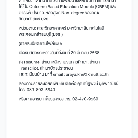
ตำแหน่ง: เจ้าหน้าที่โครงการพัฒนาผลิตภัณฑ์ทางการศึกษา
ให้เป็น Outcome Based Education Module (OBEM) และ
การเพิ่มปริมาณหลักสูตร Non-degree ของคณะ
วิทยาศาสตร์ มจธ.
หน่วยงาน: คณะวิทยาศาสตร์ มหาวิทยาลัยเทคโนโลยี
พระจอมเกล้าธนบุรี (มจธ.)
(รายละเอียดตามไฟล์แนบ)
เปิดรับสมัครระหว่างวันนี้ถึงวันที่ 20 มีนาคม 2568
ส่ง Resume, สำเนาหลักฐานจบการศึกษา, สำเนา
Transcript, สำเนาบัตรประชาชน
และทะเบียนบ้าน มาที่ email : araya.khe@kmutt.ac.th
สอบถามรายละเอียดเพิ่มเติมติดต่อ คุณณัฐพงษ์ นุติพาณิชย์
โทร. 089-893-5540
หรือคุณอารยา เข็มวงศ์ทอง โทร. 02-470-9569