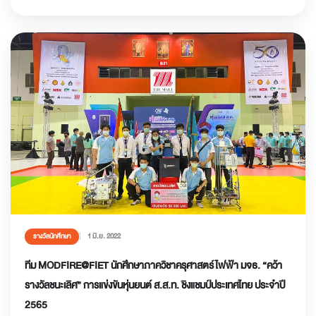
1 มิ.ย. 2022
รางวัลนักศึกษา
ทีม MODFIRE@FIET นักศึกษาภาควิชาครุศาสตร์ไฟฟ้า มจธ. “คว้า
รางวัลชนะเลิศ” การแข่งขันหุ่นยนต์ ส.ส.ท. ชิงแชมป์ประเทศไทย ประจำปี
2565