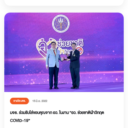
15 มิ.ย. 2022
รางวัล มจธ.
มจธ. ร่วมรับโล่ขอบคุณจาก อว. ในงาน “อว. ช่วยชาติฝ่าวิกฤต
COVID-19”