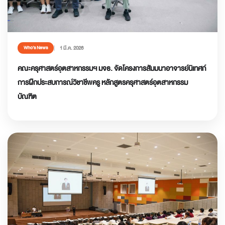
1 มี.ค. 2026
Who’s News
คณะครุศาสตร์อุตสาหกรรมฯ มจธ. จัดโครงการสัมมนาอาจารย์นิเทศก์
การฝึกประสบการณ์วิชาชีพครู หลักสูตรครุศาสตร์อุตสาหกรรม
บัณฑิต