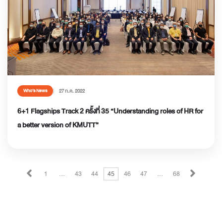
27 ก.ค. 2022
Who’s News
6+1 Flagships Track 2 ครั้งที่ 35 “Understanding roles of HR for
a better version of KMUTT”
1
…
43
44
45
46
47
…
68