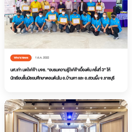
1 ส.ค. 2022
Who’s News
นศ.เก่า มดไฟฟ้า มจธ. “อบรมความรู้ไฟฟ้าเบื้องต้น ครั้งที่ 3” ให้
นักเรียนชั้นมัธยมศึกษาตอนต้นใน อ.บ้านคา และ อ.สวนผึ้ง จ.ราชบุรี