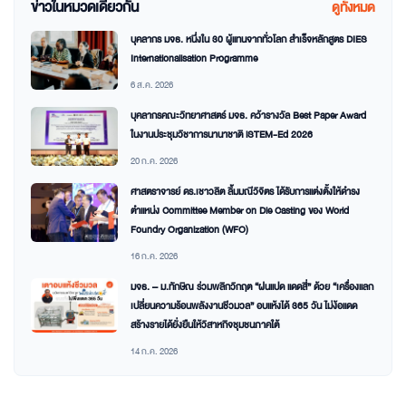
ข่าวในหมวดเดียวกัน
ดูทั้งหมด
บุคลากร มจธ. หนึ่งใน 30 ผู้แทนจากทั่วโลก สำเร็จหลักสูตร DIES
Internationalisation Programme
6 ส.ค. 2026
บุคลากรคณะวิทยาศาสตร์ มจธ. คว้ารางวัล Best Paper Award
ในงานประชุมวิชาการนานาชาติ iSTEM-Ed 2026
20 ก.ค. 2026
ศาสตราจารย์ ดร.เชาวลิต ลิ้มมณีวิจิตร ได้รับการแต่งตั้งให้ดำรง
ตำแหน่ง Committee Member on Die Casting ของ World
Foundry Organization (WFO)
16 ก.ค. 2026
มจธ. – ม.ทักษิณ ร่วมพลิกวิกฤต “ฝนแปด แดดสี่” ด้วย “เครื่องแลก
เปลี่ยนความร้อนพลังงานชีวมวล” อบแห้งได้ 365 วัน ไม่ง้อแดด
สร้างรายได้ยั่งยืนให้วิสาหกิจชุมชนภาคใต้
14 ก.ค. 2026