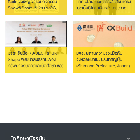
Build ขอเชิญเข้าร่วมกิจกรรม
‘เทคโนโลยี-นวัตกรรม’ เสริมแกร่ง
Show&Share หัวข้อ PROG,
เอสเอ็มอีไทย เดินหน้าโครงการ
the powerful competency
Scale Up ปี 4 ยกระดับเติบโต
assessment
ยั่งยืนตามแนวทาง BCG Model
มจธ. จับมือ RIASEC และ Skill
มจธ. ผสานความร่วมมือกับ
Shape พัฒนาสมรรถนะของ
จังหวัดชิมาเนะ ประเทศญี่ปุ่น
ทรัพยากรบุคคลและนักศึกษา ของ
(Shimane Prefecture, Japan)
ประเทศไทย
สร้างโอกาสในการเจรจาธุรกิจ
ระหว่างผู้ประกอบไทยและผู้
ประกอบการจากจังหวัดชิมาเนะ
นักศึกษาปัจจุบัน