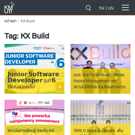
-->
TH
EN
หน้าแรก
KX Build
Tag:
KX Build
𝗝𝘂𝗻𝗶𝗼𝗿 𝗦𝗼𝗳𝘁𝘄𝗮𝗿𝗲
มจธ. ร่วมกับ KX Build / White
𝗗𝗲𝘃𝗲𝗹𝗼𝗽𝗲𝗿 รุ่นที่ 𝟲
Rabbit Management และ
เปิดรับสมัครแล้ว!
สถาบันโค้ชไทย ร่วมโครงการการ
ศึกษาสู่อนาคตสำหรับเยาวชนไทย
สถาบันการเรียนรู้ ร่วมกับ KX
SME D Bank จับมือ มจธ. เติม