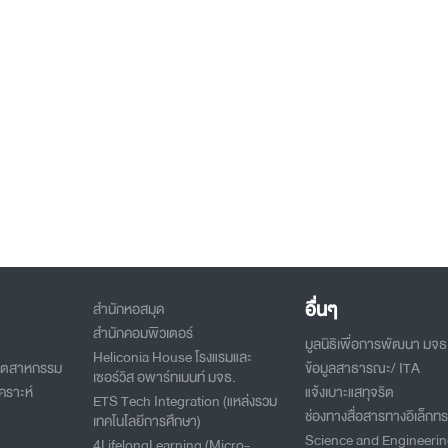
อื่นๆ
สำนักหอสมุด
สำนักคอมพิวเตอร์
มูลนิธิเพื่อการพัฒนา มจธ
Heliconia House โรงแรมและ
อุตสาหกรรม
ข้อมูลสาธารณะ/ ITA
เซอร์วิส อพาร์ทเมนท์ มจธ.
คราะห์
แจ้งเบาะแสทุจริต
ETS Tech Integration (แหล่งรวม
ช่องทางสื่อสารทางอิเล็กทร
เทคโนโลยีการศึกษา)
Science and Engineeri
4LifelongLearning (Micro-