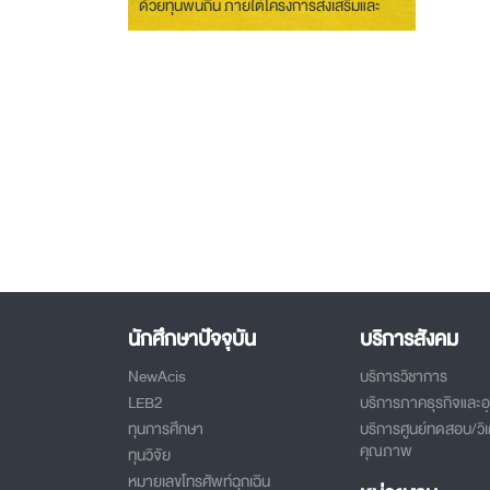
ด้วยทุนพื้นถิ่น ภายใต้โครงการส่งเสริมและ
พัฒนาศักยภาพคนพิการและผู้สูงอายุของ
มจธ. พื้นที่ จ.สกลนคร”
นักศึกษาปัจจุบัน
บริการสังคม
NewAcis
บริการวิชาการ
LEB2
บริการภาคธุรกิจและ
ทุนการศึกษา
บริการศูนย์ทดสอบ/วิเ
คุณภาพ
ทุนวิจัย
หมายเลขโทรศัพท์ฉุกเฉิน