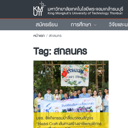
มหาวิทยาลัยเทคโนโลยีพระจอมเกล้าธนบุรี
King Mongkut’s University of Technology Thonburi
สมัครเรียน
การศึกษา
วิจัยและ
หน้าแรก
สกลนคร
Tag:
สกลนคร
มจธ. จัดกิจกรรมนำสื่อมวลชนสัญจร
“Heddi Craft เส้นทางสร้างอาชีพคนพิการ