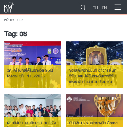
-->
TH
EN
หน้าแรก
วช
Tag:
วช
วศ.เครื่องกลได้รับรางวัล Gold
ขอแสดงความยินดี อาจารย์ นัก
Medal เวที IPITEx2025
วิจัย มจธ. ได้รับรางวัลการวิจัย
แห่งชาติ ประจำปีงบประมาณ
2568
ฝ่ายวิจัยฯ คณะวิทยาศาสตร์ จัด
นักวิจัย มจธ. คว้ารางวัล Grand