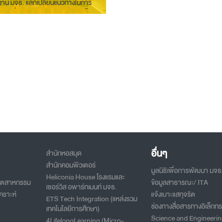
งาน มจธ. แลกเปลี่ยนแนวทางในการ
งานเพื่อพัฒนาประเทศอย่างเข้มแข็ง
อื่นๆ
สำนักหอสมุด
สำนักคอมพิวเตอร์
มูลนิธิเพื่อการพัฒนา มจธ
Heliconia House โรงแรมและ
อุตสาหกรรม
ข้อมูลสาธารณะ/ ITA
เซอร์วิส อพาร์ทเมนท์ มจธ.
คราะห์
แจ้งเบาะแสทุจริต
ETS Tech Integration (แหล่งรวม
ช่องทางสื่อสารทางอิเล็กทร
เทคโนโลยีการศึกษา)
Science and Engineeri
4LifelongLearning (Micro-