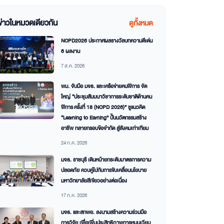
ข่าวในหมวดเดียวกัน
ดูทั้งหมด
NCPD2026 ประกาศผลรางวัลบทความดีเด่น
6 ผลงาน
7 ส.ค. 2026
พม. จับมือ มจธ. และเครือข่ายคนพิการ จัด
ใหญ่ “ประชุมสัมมนาวิชาการระดับชาติด้านคน
พิการ ครั้งที่ 18 (NCPD 2026)” ชูแนวคิด
“Learning to Earning” ปั้นนวัตกรรมสร้าง
อาชีพ ทลายกรอบข้อจำกัด สู่สังคมเท่าเทียม
24 ก.ค. 2026
มจธ. ราชบุรี เดินหน้ายกระดับมาตรการความ
ปลอดภัย ควบคู่ไปกับการขับเคลื่อนนโยบาย
มหาวิทยาลัยสีเขียวอย่างต่อเนื่อง
17 ก.ค. 2026
มจธ. และสกพอ. ลงนามสร้างความร่วมมือ
การวิจัย เพื่อเพิ่มประสิทธิภาพการหมุนเวียน