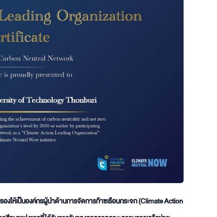
บรองให้เป็นองค์กรผู้นำด้านการจัดการก๊าซเรือนกระจก (Climate Action