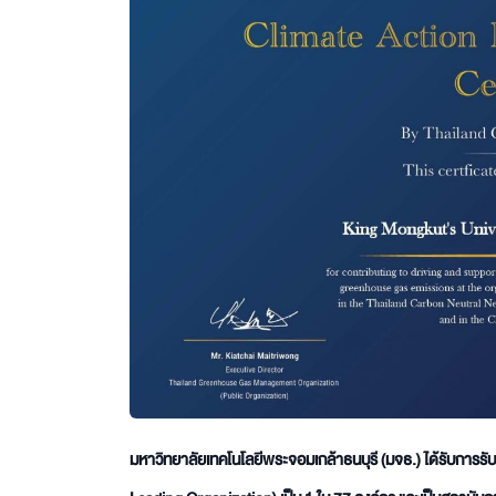
มหาวิทยาลัยเทคโนโลยีพระจอมเกล้าธนบุรี (มจธ.) ได้รับการรั