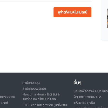
ดูข่าวทั้งหมดในหมวดนี้
อื่นๆ
สำนักหอสมุด
สำนักคอมพิวเตอร์
มูลนิธิเพื่อการพัฒนา มจธ
Heliconia House โรงแรมและ
อุตสาหกรรม
ข้อมูลสาธารณะ/ ITA
เซอร์วิส อพาร์ทเมนท์ มจธ.
คราะห์
แจ้งเบาะแสทุจริต
ETS Tech Integration (แหล่งรวม