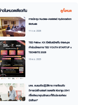
ข่าวในหมวดเดียวกัน
ดูทั้งหมด
การประชุม Nuclear-Assisted Hydrocarbon
Biofuels
11 ก.พ. 2026
TED Fellow: KX เปิดรับสมัครทีม Startups
เข้าร่วมโครงการ TED YOUTH STARTUP x
TECHBITE 2026
13 พ.ย. 2025
มจธ. อบรมเชิงปฏิบัติการ การเขียนเชิง
วิจารณ์สร้างสรรค์ ถอดรหัส ต่วย’ตูน 2541
เพื่อพัฒนาคุณลักษณะที่พึงประสงค์ของ
นักศึกษา”