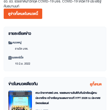
อว.
อว. ช่วยชาติฝ่าวิกฤต COVID-19
มจธ.
COVID-19
โควิด19
ประเสริฐ
คันธมานนท์
ดูข่าวทั้งหมดในหมวดนี้
รายละเอียดข่าว
หมวดหมู่
รางวัล มจธ.
เผยแพร่เมื่อ
15 มิ.ย. 2022
ข่าวในหมวดเดียวกัน
ดูทั้งหมด
คณะวิทยาศาสตร์ มจธ. ขอแสดงความยินดีกับทีมนักเรียนผู้แทน
ประเทศไทย คว้าเหรียญทองแดงจากเวที IYPT 2026 ณ ประเทศส
วิตเซอร์แลนด์