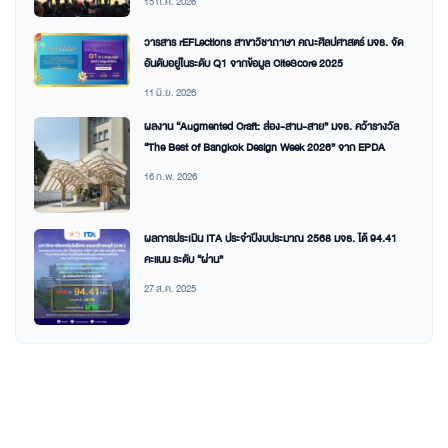
15 ก.ค. 2026
วารสาร rEFLections สาขาวิชาภาษา คณะศิลปศาสตร์ มจธ. จัด
อันดับอยู่ในระดับ Q1 จากข้อมูล CiteScore 2025
11 มิ.ย. 2026
ผลงาน “Augmented Craft: ส่อง-สาน-สาย” มจธ. คว้ารางวัล
“The Best of Bangkok Design Week 2026” จาก EPDA
16 ก.พ. 2026
ผลการประเมิน ITA ประจำปีงบประมาณ 2568 มจธ. ได้ 94.41
คะแนน ระดับ “ผ่าน”
27 ส.ค. 2025