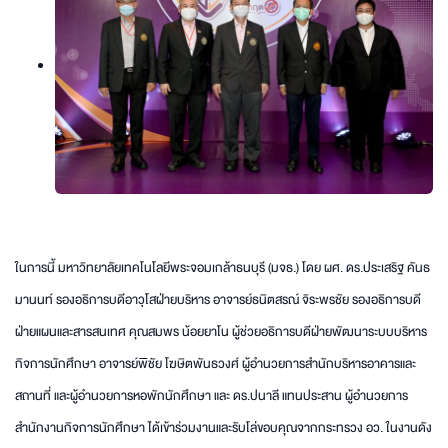
ในการนี้ มหาวิทยาลัยเทคโนโลยีพระจอมเกล้าธนบุรี (มจธ.) โดย ผศ. ดร.ประเสริฐ คันธ
มานนท์ รองอธิการบดีอาวุโสฝ่ายบริหาร อาจารย์ธนิตสรณ์ จิระพรชัย รองอธิการบดี
ฝ่ายแผนและสารสนเทศ คุณสมพร น้อยยาโน ผู้ช่วยอธิการบดีฝ่ายพัฒนาระบบบริหาร
กิจการนักศึกษา อาจารย์พิชัย โฆษิตพันธวงศ์ ผู้อำนวยการสำนักบริหารอาคารและ
สถานที่ และผู้อำนวยการหอพักนักศึกษา และ ดร.ปนาลี แทนประสาน ผู้อำนวยการ
สำนักงานกิจการนักศึกษา ได้เข้าร่วมงานและรับโล่ขอบคุณจากกระทรวง อว. ในงานดัง