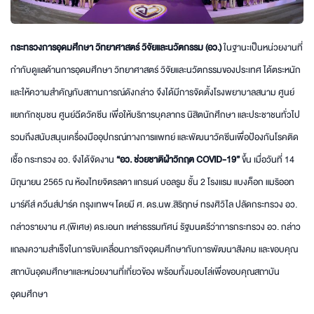
กระทรวงการอุดมศึกษา วิทยาศาสตร์ วิจัยและนวัตกรรม (อว.)
ในฐานะเป็นหน่วยงานที่
กำกับดูแลด้านการอุดมศึกษา วิทยาศาสตร์ วิจัยและนวัตกรรมของประเทศ ได้ตระหนัก
และให้ความสำคัญกับสถานการณ์ดังกล่าว จึงได้มีการจัดตั้งโรงพยาบาลสนาม ศูนย์
แยกกักชุมชน ศูนย์ฉีดวัคซีน เพื่อให้บริการบุคลากร นิสิตนักศึกษา และประชาชนทั่วไป
รวมถึงสนับสนุนเครื่องมืออุปกรณ์ทางการแพทย์ และพัฒนาวัคซีนเพื่อป้องกันโรคติด
เชื้อ กระทรวง อว. จึงได้จัดงาน
“อว. ช่วยชาติฝ่าวิกฤต COVID-19”
ขึ้น เมื่อวันที่ 14
มิถุนายน 2565 ณ ห้องไทยจิตรลดา แกรนด์ บอลรูม ชั้น 2 โรงแรม แบงค็อก แมริออท
มาร์คีส์ ควีนส์ปาร์ค กรุงเทพฯ โดยมี ศ. ดร.นพ.สิริฤกษ์ ทรงศิวิไล ปลัดกระทรวง อว.
กล่าวรายงาน ศ.(พิเศษ) ดร.เอนก เหล่าธรรมทัศน์ รัฐมนตรีว่าการกระทรวง อว. กล่าว
แถลงความสำเร็จในการขับเคลื่อนภารกิจอุดมศึกษากับการพัฒนาสังคม และขอบคุณ
สถาบันอุดมศึกษาและหน่วยงานที่เกี่ยวข้อง พร้อมทั้งมอบโล่เพื่อขอบคุณสถาบัน
อุดมศึกษา