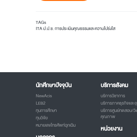
TAGs
ITA
ป.ป.ช.
การประเมินคุณธรรมและความโปร่งใส
นักศึกษาปัจจุบัน
บริการสังคม
NewAcis
บริการวิชาการ
LEB2
บริการภาคธุรกิจและ
ทุนการศึกษา
บริการศูนย์ทดสอบ/วิเ
คุณภาพ
ทุนวิจัย
หมายเลขโทรศัพท์ฉุกเฉิน
หน่วยงาน