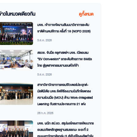
ข่าวในหมวดเดียวกัน
ดูทั้งหมด
มจธ. เจ้าภาพจัดงานสัมมนาวิชาการระดับ
ชาติด้านคนพิการ ครั้งที่ 18 (NCPD 2026)
5 ส.ค. 2026
สอวช. จับมือ ครุศาสตร์ฯ มจธ. เปิดอบรม
“EV Conversion” ยกระดับศักยภาพ SMEs
ไทย สู่อุตสาหกรรมยานยนต์ไฟฟ้า
5 ส.ค. 2026
สาขาวิชาวิทยาการคอมพิวเตอร์ประยุกต์-
มัลติมีเดีย มจธ.จัดพิธีลงนามบันทึกข้อตกลง
ความร่วมมือ (MOU) ด้าน Work-Integrated
Learning กับสถานประกอบการ 21 แห่ง
26 ก.ค. 2026
มจธ. ผนึก สป.อว. สรุปผลโครงการพัฒนากร
อบแนวคิดหลักสูตรฐานสมรรถนะ ระยะที่ 2
หนุนมหาวิทยาลัยกลุ่ม 5 สู่ฟันเฟืองผลิตกำลัง