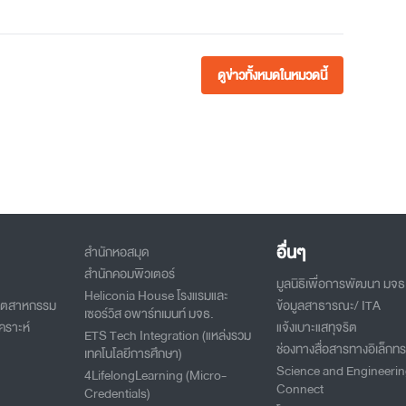
ดูข่าวทั้งหมดในหมวดนี้
อื่นๆ
สำนักหอสมุด
สำนักคอมพิวเตอร์
มูลนิธิเพื่อการพัฒนา มจธ
Heliconia House โรงแรมและ
อุตสาหกรรม
ข้อมูลสาธารณะ/ ITA
เซอร์วิส อพาร์ทเมนท์ มจธ.
คราะห์
แจ้งเบาะแสทุจริต
ETS Tech Integration (แหล่งรวม
ช่องทางสื่อสารทางอิเล็กทร
เทคโนโลยีการศึกษา)
Science and Engineeri
4LifelongLearning (Micro-
Connect
Credentials)