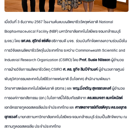
เมื่อวันที่ 3 ธันวาคม 2567 โรงงานต้นแบบผลิตยาชีววัตถุแห่งชาติ National
Biopharmaceutical Facility (NBF) มหาวิทยาลัยเทคโนโลยีพระจอมเกล้าธนบุรี
(มจธ.) โดย
รศ.ดร. สุวิทย์ แซ่เตีย
อธิการบดี มจธ. ร่วมบันทึกข้อตกลงความร่วมมือใน
การวิจัยและผลิตยาชีววัตถุในประเทศไทย ระหว่าง Commonwealth Scientific and
Industrial Research Organization (CSIRO) โดย
Prof. Susie Nilsson
ผู้อำนวย
การฝ่ายวิจัยการผลิตยาชีววัตถุ CSIRO
ศ. ดร. ชูกิจ ลิมปิจำนงค์
ผู้อำนวยการศูนย์
พันธุวิศวกรรมและเทคโนโลยีชีวภาพแห่งชาติ (ไบโอเทค) สำนักงานพัฒนา
วิทยาศาสตร์และเทคโนโลยีแห่งชาติ (สวทช.) และ
พญ.มิ่งขวัญ สุพรรณพงศ์
ผู้อำนวย
การองค์การเภสัชกรรม (อภ.) ในโอกาสนี้ได้รับเกียรติจาก
ดร.แอนเจลา แมคโดนัลด์
เอกอัครราชทูตออสเตรเลียประจำประเทศไทย และ
ศาสตราจารย์เกียรติคุณ ดร.ยงยุทธ
ยุทธวงศ์
นายกสภามหาวิทยาลัยเทคโนโลยีพระจอมเกล้าธนบุรี ร่วมเป็นสักขีพยาน ณ
สถานทูตออสเตรเลีย ประจำประเทศไทย