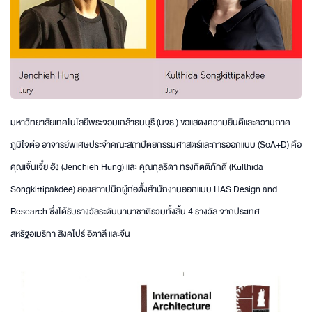
มหาวิทยาลัยเทคโนโลยีพระจอมเกล้าธนบุรี (มจธ.) ขอแสดงความยินดีและความภาค
ภูมิใจต่อ อาจารย์พิเศษประจำคณะสถาปัตยกรรมศาสตร์และการออกแบบ (SoA+D) คือ
คุณเจิ้นเจี๋ย ฮัง (Jenchieh Hung) และ คุณกุลธิดา ทรงกิตติภักดี (Kulthida
Songkittipakdee) สองสถาปนิกผู้ก่อตั้งสำนักงานออกแบบ HAS Design and
Research ซึ่งได้รับรางวัลระดับนานาชาติรวมทั้งสิ้น 4 รางวัล จากประเทศ
สหรัฐอเมริกา สิงคโปร์ อิตาลี และจีน