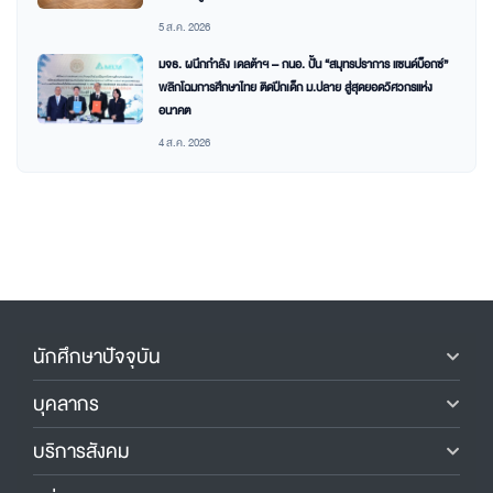
5 ส.ค. 2026
มจธ. ผนึกกำลัง เดลต้าฯ – กนอ. ปั้น “สมุทรปราการ แซนด์บ็อกซ์”
พลิกโฉมการศึกษาไทย ติดปีกเด็ก ม.ปลาย สู่สุดยอดวิศวกรแห่ง
อนาคต
4 ส.ค. 2026
นักศึกษาปัจจุบัน
บุคลากร
บริการสังคม