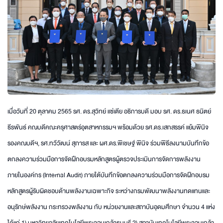
เมื่อวันที่ 20 ตุลาคม 2565 รศ. ดร.สุวิทย์ แซ่เตีย อธิการบดี มอบ รศ. ดร.ธเนศ ธนิตย์
ธีรพันธ์ คณบดีคณะครุศาสตร์อุตสาหกรรมฯ พร้อมด้วย รศ.ดร.เสกสรรค์ แย้มพินิจ
รองคณบดีฯ, รศ.ทวีวัฒน์ สุภารส และ ผศ.ดร.พิเชษฐ์ พินิจ ร่วมพิธีลงนามบันทึกข้อ
ตกลงความร่วมมือการจัดฝึกอบรมหลักสูตรผู้ตรวจประเมินการจัดการพลังงาน
ภายในองค์กร (Internal Audit) ภายใต้บันทึกข้อตกลงความร่วมมือการจัดฝึกอบรม
หลักสูตรผู้รับผิดชอบด้านพลังงานเฉพาะกิจ ระหว่างกรมพัฒนาพลังงานทดแทนและ
อนุรักษ์พลังงาน กระทรวงพลังงาน กับ หน่วยงานและสถาบันอุดมศึกษา จำนวน 4 แห่ง