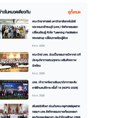
ข่าวในหมวดเดียวกัน
ดูทั้งหมด
คณะวิทยาศาสตร์ มหาวิทยาลัยเทคโนโลยี
พระจอมเกล้าธนบุรี (มจธ.) จัดกิจกรรมแลก
เปลี่ยนเรียนรู้ หัวข้อ “Learning Facilitation
Workshop เปลี่ยนการเรียนรู้ด้วย
6 ส.ค. 2026
คณะวิทย์ มจธ. ร่วมเป็นกรรมการวิพากษ์ เวที
ประชุมวิชาการสวนกุหลาบ เสริมศักยภาพ
นักเรียน
6 ส.ค. 2026
มจธ. เจ้าภาพจัดงานสัมมนาวิชาการระดับ
ชาติด้านคนพิการ ครั้งที่ 18 (NCPD 2026)
5 ส.ค. 2026
สโมสรนักศึกษา ร่วมกับคณะครุศาสตร์อุตสาห
กรรมฯ มจธ.จัดกิจกรรมถวายเทียนพรรษา
และกิจกรรมจิตอาสา ประจำปีการศึกษา 2568