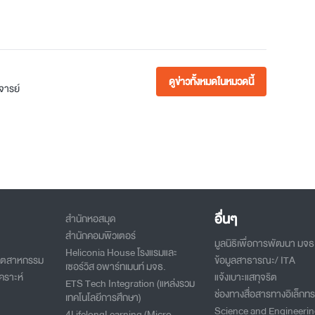
ดูข่าวทั้งหมดในหมวดนี้
ารย์
อื่นๆ
สำนักหอสมุด
สำนักคอมพิวเตอร์
มูลนิธิเพื่อการพัฒนา มจธ
Heliconia House โรงแรมและ
อุตสาหกรรม
ข้อมูลสาธารณะ/ ITA
เซอร์วิส อพาร์ทเมนท์ มจธ.
คราะห์
แจ้งเบาะแสทุจริต
ETS Tech Integration (แหล่งรวม
ช่องทางสื่อสารทางอิเล็กทร
เทคโนโลยีการศึกษา)
Science and Engineeri
4LifelongLearning (Micro-