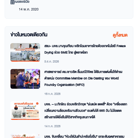
เผยแพร่เมื่อ
14 พ.ค. 2020
ข่าวในหมวดเดียวกัน
ดูทั้งหมด
สรบ- มจธ.บางขุนเทียน พลิกโฉมอาหารไทยด้วยเทคโนโลยี Freeze
Drying ช่วย SME ไทย สู่ตลาดโลก
3 ส.ค. 2026
ศาสตราจารย์ ดร.เชาวลิต ลิ้มมณีวิจิตร ได้รับการแต่งตั้งให้ดำรง
ตำแหน่ง Committee Member on Die Casting ของ World
Foundry Organization (WFO)
16 ก.ค. 2026
มจธ. – ม.ทักษิณ ร่วมพลิกวิกฤต “ฝนแปด แดดสี่” ด้วย “เครื่องแลก
เปลี่ยนความร้อนพลังงานชีวมวล” อบแห้งได้ 365 วัน ไม่ง้อแดด
สร้างรายได้ยั่งยืนให้วิสาหกิจชุมชนภาคใต้
14 ก.ค. 2026
มจธ. ขับเคลื่อน “ห่วงโซ่มันสำปะหลังยั่งยืน” ยกระดับอุตสาหกรรม