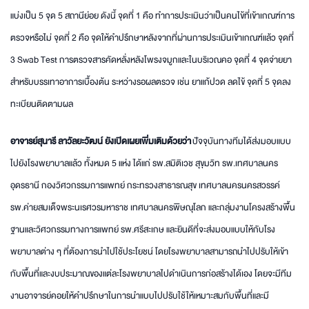
แบ่งเป็น 5 จุด 5 สถานีย่อย ดังนี้ จุดที่ 1 คือ ทำการประเมินว่าเป็นคนไข้ที่เข้าเกณฑ์การ
ตรวจหรือไม่ จุดที่ 2 คือ จุดให้คำปรึกษาหลังจากที่ผ่านการประเมินเข้าเกณฑ์แล้ว จุดที่
3 Swab Test การตรวจสารคัดหลั่งหลังโพรงจมูกและในบริเวณคอ จุดที่ 4 จุดจ่ายยา
สำหรับบรรเทาอาการเบื้องต้น ระหว่างรอผลตรวจ เช่น ยาแก้ปวด ลดไข้ จุดที่ 5 จุดลง
ทะเบียนติดตามผล
อาจารย์สุนารี ลาวัลยะวัฒน์ ยังเปิดเผยเพิ่มเติมด้วยว่า
ปัจจุบันทางทีมได้ส่งมอบแบบ
ไปยังโรงพยาบาลแล้ว ทั้งหมด 5 แห่ง ได้แก่ รพ.สมิติเวช สุขุมวิท รพ.เทศบาลนคร
อุดรธานี กองวิศวกรรมการแพทย์ กระทรวงสาธารณสุข เทศบาลนครนครสวรรค์
รพ.ค่ายสมเด็จพระนเรศวรมหาราช เทศบาลนครพิษณุโลก และกลุ่มงานโครงสร้างพื้น
ฐานและวิศวกรรมทางการแพทย์ รพ.ศรีสะเกษ และยินดีที่จะส่งมอบแบบให้กับโรง
พยาบาลต่าง ๆ ที่ต้องการนำไปใช้ประโยชน์ โดยโรงพยาบาลสามารถนำไปปรับให้เข้า
กับพื้นที่และงบประมาณของแต่ละโรงพยาบาลไปดำเนินการก่อสร้างได้เอง โดยจะมีทีม
งานอาจารย์คอยให้คำปรึกษาในการนำแบบไปปรับใช้ให้เหมาะสมกับพื้นที่และมี